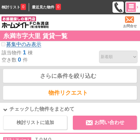
0
0
検討リスト
最近見た物件
お問合せ
糸満市字大里 賃貸一覧
募集中のみ表示
1
該当物件
棟
0
空き数
件
さらに条件を絞り込む
物件リクエスト
チェックした物件をまとめて
検討リストに追加
お問い合わせ
ＴＯＭＯ
賃貸｜アパート