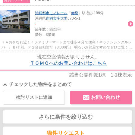
沖縄都市モノレール
「
赤嶺
」駅 徒歩108分
沖縄県
糸満市
字大里
670-5-1
-
築年数：築22年
階数：3階建
ＪＡおきなわ近く！ファミリーマートまで徒歩４分で便利！キッチンシングルレ
バー。Ｂ/Ｔ別。Ｐ２台目相談可（3,000円） 明るいお部屋ですのでぜひご覧くだ
さい。 リビングやベランダ...
現在空室情報がありません。
ＴＯＭＯへのお問い合わせはこちら
該当公開件数
1
棟
1-1
棟表示
チェックした物件をまとめて
検討リストに追加
お問い合わせ
さらに条件を絞り込む
物件リクエスト