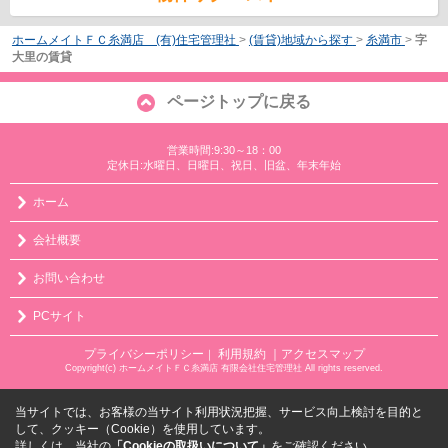
ホームメイトＦＣ糸満店 (有)住宅管理社
>
(賃貸)地域から探す
>
糸満市
>
字
大里の賃貸
ページトップに戻る
営業時間:9:30～18：00
定休日:水曜日、日曜日、祝日、旧盆、年末年始
ホーム
会社概要
お問い合わせ
PCサイト
プライバシーポリシー
利用規約
｜アクセスマップ
｜
Copyright(c) ホームメイトＦＣ糸満店 有限会社住宅管理社 All rights reserved.
当サイトでは、お客様の当サイト利用状況把握、サービス向上検討を目的と
して、クッキー（Cookie）を使用しています。
詳しくは、当社の
「Cookieの取扱いについて」
をご確認ください。