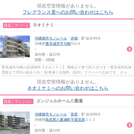
やデザインが特徴的なお部屋...
現在空室情報がありません。
フレグランス里へのお問い合わせはこちら
ネオミナミ
賃貸｜アパート
沖縄都市モノレール
「
赤嶺
」駅 徒歩49分
沖縄県
豊見城市
字与根
553-4
-
築年数：築12年
階数：3階建
豊見城市与根の賃貸物件【ネオミナミ】 豊崎まで車で約５分です！豊見城市民体
育館まで350ｍ徒歩５分！ 駐車場２台無料（並列）でスペース広めです。さらに
月額300円で洗車利用ができ...
現在空室情報がありません。
ネオミナミへのお問い合わせはこちら
エンジェルホーム八重瀬
賃貸｜マンション
沖縄都市モノレール
「
首里
」駅 徒歩88分
沖縄県
島尻郡八重瀬町
字屋宜原
２１２
-
築年数：築14年