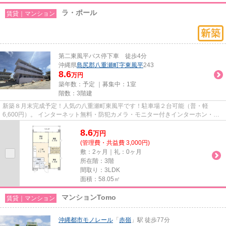
ラ・ポール
賃貸｜マンション
第二東風平バス停下車 徒歩4分
沖縄県
島尻郡八重瀬町
字東風平
243
8.6
万円
築年数：予定 ｜募集中：
1室
階数：3階建
新築８月末完成予定！人気の八重瀬町東風平です！駐車場２台可能（普・軽
6,600円）。 インターネット無料・防犯カメラ・モニター付きインターホン・洗
髪洗面化粧台・室内洗濯機置き...
8.6
万
円
(管理費・共益費 3,000円)
敷：2ヶ月｜礼：0ヶ月
所在階：3階
間取り：3LDK
面積：58.05㎡
マンションTomo
賃貸｜マンション
沖縄都市モノレール
「
赤嶺
」駅 徒歩77分