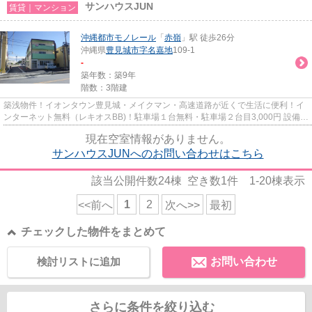
サンハウスJUN
賃貸｜マンション
沖縄都市モノレール
「
赤嶺
」駅 徒歩26分
沖縄県
豊見城市
字名嘉地
109-1
-
築年数：築9年
階数：3階建
築浅物件！イオンタウン豊見城・メイクマン・高速道路が近くで生活に便利！イ
ンターネット無料（レキオスBB)！駐車場１台無料・駐車場２台目3,000円 設備：
システムキッチン・洗面台...
現在空室情報がありません。
サンハウスJUNへのお問い合わせはこちら
該当公開件数
24
棟 空き数
1
件
1-20
棟表示
1
2
<<前へ
次へ>>
最初
チェックした物件をまとめて
検討リストに追加
お問い合わせ
さらに条件を絞り込む