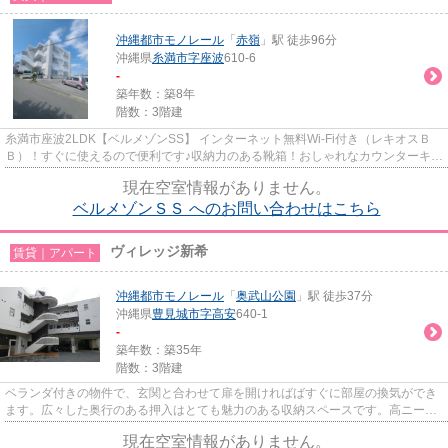
沖縄都市モノレール
「
赤嶺
」駅 徒歩96分
沖縄県
糸満市
字座波
610-6
-
築年数：築8年
階数：3階建
糸満市座波2LDK【ベルメゾンSS】 インターネット無料Wi-Fi付き（レキオスＢ
Ｂ）！すぐに使えるので便利です♪収納力のある靴箱！おしゃれなカウンターキッ
チン付きです♪ 広い脱衣所に洗...
現在空室情報がありません。
ベルメゾンＳＳ へのお問い合わせはこちら
ヴィレッジ新希
賃貸｜アパート
沖縄都市モノレール
「
奥武山公園
」駅 徒歩37分
沖縄県
豊見城市
字高安
640-1
-
築年数：築35年
階数：3階建
ベランダ付きの物件で、玄関と合わせて扉を開ければばすぐに部屋の換気ができ
ます。広々した奥行のある押入はとても魅力のある収納スペースです。高ニーズ
な条件であるエアコンが嬉し...
現在空室情報がありません。