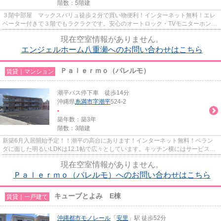
階数：5階建
３階中部屋 マックスバリュ徒歩２分で買い物便利！インターネット無料！エレ
ベーター付きで３階でもラクラクです。安心のオートロック・TVモニターホン、
ガス衣類乾燥機、室内洗濯機...
現在空室情報がありません。
エンジェルホーム八重瀬へのお問い合わせはこちら
Ｐａｌｅｒｍｏ（パレルモ）
賃貸｜マンション
潮平バス停下車 徒歩14分
沖縄県
糸満市
字潮平
524-2
-
築年数：築3年
階数：3階建
新築6月入居開始予定！！潮平の高台にあります！インターネット無料！ベラン
ダに面した明るいLDKは12.1帖で広々としています。キッチン横にはサービスコ
ーナーがあり、食品倉庫として...
現在空室情報がありません。
Ｐａｌｅｒｍｏ（パレルモ）へのお問い合わせはこちら
キューブとよみ E棟
賃貸｜一戸建て
沖縄都市モノレール
「
安里
」駅 徒歩52分