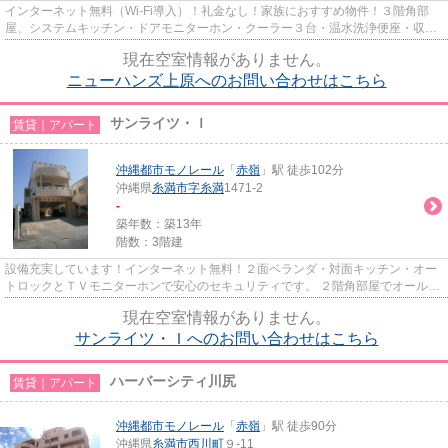
インターネット無料（Wi-Fi導入）！礼金なし！家族におすすめ物件！３階角部
屋、システムキッチン・ドアモニターホン・クーラー３台・温水洗浄便座・収納
たっぷり・ＢＳ付き！きれいな...
現在空室情報がありません。
ニューハンズ上原へのお問い合わせはこちら
サンライツ・Ｉ
賃貸｜アパート
沖縄都市モノレール
「
赤嶺
」駅 徒歩102分
沖縄県
糸満市
字糸満
1471-2
-
築年数：築13年
階数：3階建
設備充実しています！インターネット無料！２面ベランダ・対面キッチン・オー
トロックとＴＶモニターホンで安心のセキュリティです。 ２階角部屋でオールフ
ローリング・独立洋間ありま...
現在空室情報がありません。
サンライツ・Ｉへのお問い合わせはこちら
ハーバーシティ川尻
賃貸｜アパート
沖縄都市モノレール
「
赤嶺
」駅 徒歩90分
沖縄県
糸満市
西川町
９-11