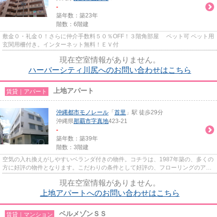
-
築年数：築23年
階数：6階建
敷金０・礼金０！さらに仲介手数料５０％OFF！３階角部屋 ペット可 ペット用
玄関用柵付き。インターネット無料！ＥＶ付
現在空室情報がありません。
ハーバーシティ川尻へのお問い合わせはこちら
上地アパート
賃貸｜アパート
沖縄都市モノレール
「
首里
」駅 徒歩29分
沖縄県
那覇市
字真地
423-21
-
築年数：築39年
階数：3階建
空気の入れ換えがしやすいベランダ付きの物件。コチラは、1987年築の、多くの
方に好評の物件となります。こだわりの条件として好評の、フローリングのアパ
ートです。このバストイレ別...
現在空室情報がありません。
上地アパートへのお問い合わせはこちら
ベルメゾンＳＳ
賃貸｜マンション