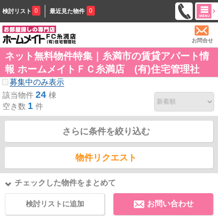
0
0
検討リスト
最近見た物件
お問合せ
ネット無料物件特集｜糸満市の賃貸アパート情
報 ホームメイトＦＣ糸満店 (有)住宅管理社
募集中のみ表示
24
該当物件
棟
1
空き数
件
さらに条件を絞り込む
物件リクエスト
チェックした物件をまとめて
検討リストに追加
お問い合わせ