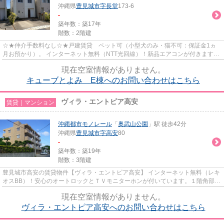
沖縄県
豊見城市
字長堂
173-6
-
築年数：築17年
階数：2階建
☆★仲介手数料なし☆★戸建賃貸 ペット可（小型犬のみ・猫不可：保証金1ヵ
月お預かり）。 インターネット無料（NTT光回線）！新品エアコンが付きます！
対面システムキッチン・ガス衣類乾...
現在空室情報がありません。
キューブとよみ E棟へのお問い合わせはこちら
ヴィラ・エントピア高安
賃貸｜マンション
沖縄都市モノレール
「
奥武山公園
」駅 徒歩42分
沖縄県
豊見城市
字高安
80
-
築年数：築19年
階数：3階建
豊見城市高安の賃貸物件【ヴィラ・エントピア高安】 インターネット無料（レキ
オスBB）！安心のオートロックとＴＶモニターホンが付いています。１階角部
屋・オールフローリング・バス...
現在空室情報がありません。
ヴィラ・エントピア高安へのお問い合わせはこちら