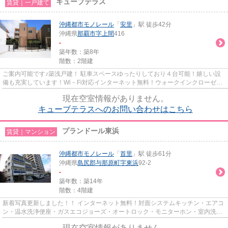
キューブテラス
賃貸｜一戸建て
沖縄都市モノレール
「
安里
」駅 徒歩42分
沖縄県
那覇市
字上間
416
-
築年数：築8年
階数：2階建
ご案内可能です♪築浅戸建！ 駐車スペースゆったりしており４台可能！嬉しい設
備も充実しています！Wi－Fi対応インターネット無料！ウォークインクローゼッ
トと各部屋収納で収納力あり...
現在空室情報がありません。
キューブテラスへのお問い合わせはこちら
プランドール東浜
賃貸｜マンション
沖縄都市モノレール
「
首里
」駅 徒歩61分
沖縄県
島尻郡与那原町
字東浜
92-2
-
築年数：築14年
階数：4階建
新着写真更新しました！！ インターネット無料！対面システムキッチン・エアコ
ン・温水洗浄便座・ガスエコジョーズ・オートロック・モニターホン・室内洗濯
機置き場・ガス衣類乾燥機・...
現在空室情報がありません。