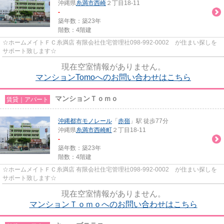
沖縄県
糸満市
西崎
２丁目18-11
-
築年数：築23年
階数：4階建
☆ホームメイトＦＣ糸満店 有限会社住宅管理社098-992-0002 が住まい探しを
サポート致します☆
現在空室情報がありません。
マンションTomoへのお問い合わせはこちら
マンションＴｏｍｏ
賃貸｜アパート
沖縄都市モノレール
「
赤嶺
」駅 徒歩77分
沖縄県
糸満市
西崎町
２丁目18-11
-
築年数：築23年
階数：4階建
☆ホームメイトＦＣ糸満店 有限会社住宅管理社098-992-0002 が住まい探しを
サポート致します☆
現在空室情報がありません。
マンションＴｏｍｏへのお問い合わせはこちら