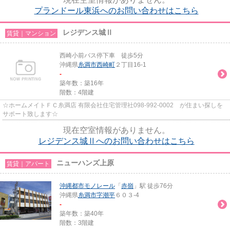
プランドール東浜へのお問い合わせはこちら
レジデンス城Ⅱ
賃貸｜マンション
西崎小前バス停下車 徒歩5分
沖縄県
糸満市
西崎町
２丁目16-1
-
築年数：築16年
階数：4階建
☆ホームメイトＦＣ糸満店 有限会社住宅管理社098-992-0002 が住まい探しを
サポート致します☆
現在空室情報がありません。
レジデンス城Ⅱへのお問い合わせはこちら
ニューハンズ上原
賃貸｜アパート
沖縄都市モノレール
「
赤嶺
」駅 徒歩76分
沖縄県
糸満市
字潮平
６０３-4
-
築年数：築40年
階数：3階建