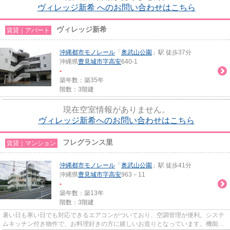
ヴィレッジ新希 へのお問い合わせはこちら
ヴィレッジ新希
賃貸｜アパート
沖縄都市モノレール
「
奥武山公園
」駅 徒歩37分
沖縄県
豊見城市
字高安
640-1
-
築年数：築35年
階数：3階建
現在空室情報がありません。
ヴィレッジ新希へのお問い合わせはこちら
フレグランス里
賃貸｜マンション
沖縄都市モノレール
「
奥武山公園
」駅 徒歩41分
沖縄県
豊見城市
字高安
963－11
-
築年数：築13年
階数：3階建
暑い日も寒い日でも対応できるエアコンがついており、空調管理が便利。システ
ムキッチン付き物件で、お料理好きの方に嬉しいお造りとなっています。機能性