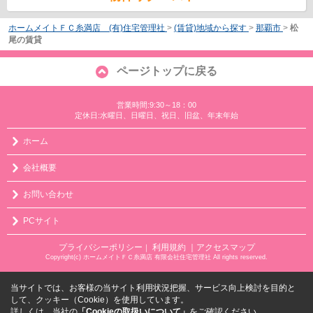
ホームメイトＦＣ糸満店 (有)住宅管理社
>
(賃貸)地域から探す
>
那覇市
>
松
尾の賃貸
ページトップに戻る
営業時間:9:30～18：00
定休日:水曜日、日曜日、祝日、旧盆、年末年始
ホーム
会社概要
お問い合わせ
PCサイト
プライバシーポリシー
利用規約
｜アクセスマップ
｜
Copyright(c) ホームメイトＦＣ糸満店 有限会社住宅管理社 All rights reserved.
当サイトでは、お客様の当サイト利用状況把握、サービス向上検討を目的と
して、クッキー（Cookie）を使用しています。
詳しくは、当社の
「Cookieの取扱いについて」
をご確認ください。