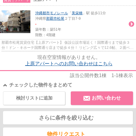
沖縄都市モノレール
「
美栄橋
」駅 徒歩11分
沖縄県
那覇市
松尾
２丁目7-9
-
築年数：築51年
階数：4階建
那覇市松尾賃貸住宅【上原アパート】 仮設公設市場近く！国際通りまで徒歩３
分！ドン・キホーテ国際通り店まで徒歩４分！ リビング広々で12.6帖、２面ベラ
ンダ、洋室にエアコンありま...
現在空室情報がありません。
上原アパートへのお問い合わせはこちら
該当公開件数
1
棟
1-1
棟表示
チェックした物件をまとめて
検討リストに追加
お問い合わせ
さらに条件を絞り込む
物件リクエスト