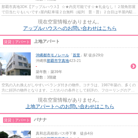
那覇市真地3DK【アップルハウス】 ☆★内見可能です☆★礼金なし！２階角部屋
で日当たりもいいです♪屋内駐車場２台無料（縦列 普・普）２台目は半屋内駐車
場になります。 １階に専用倉庫...
現在空室情報がありません。
アップルハウスへのお問い合わせはこちら
上地アパート
賃貸｜アパート
沖縄都市モノレール
「
首里
」駅 徒歩29分
沖縄県
那覇市
字真地
423-21
-
築年数：築39年
階数：3階建
空気の入れ換えがしやすいベランダ付きの物件。コチラは、1987年築の、多くの
方に好評の物件となります。こだわりの条件として好評の、フローリングのアパ
ートです。このバストイレ別...
現在空室情報がありません。
上地アパートへのお問い合わせはこちら
バナナ
賃貸｜アパート
真和志高校前バス停下車 徒歩4分