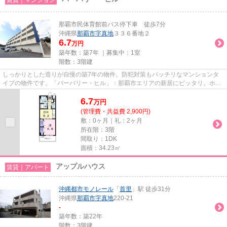
那覇市民体育館前バス停下車 徒歩7分
沖縄県
那覇市
字真地
３３６番地２
6.7
万円
築年数：築7年 ｜募集中：
1室
階数：3階建
しっかりとした造りが自慢の築7年の物件。防犯対策もバッチリなマンションタ
イプの物件です。「バーバリー・ヒル」：那覇市エリアの新居にピッタリ。ホー
ムメイトＦＣ糸満店 住宅管理...
6.7
万
円
(管理費・共益費 2,900円)
敷：0ヶ月｜礼：2ヶ月
所在階：3階
間取り：1DK
面積：34.23㎡
アップルハウス
賃貸｜アパート
沖縄都市モノレール
「
首里
」駅 徒歩31分
沖縄県
那覇市
字真地
220-21
-
築年数：築22年
階数：3階建