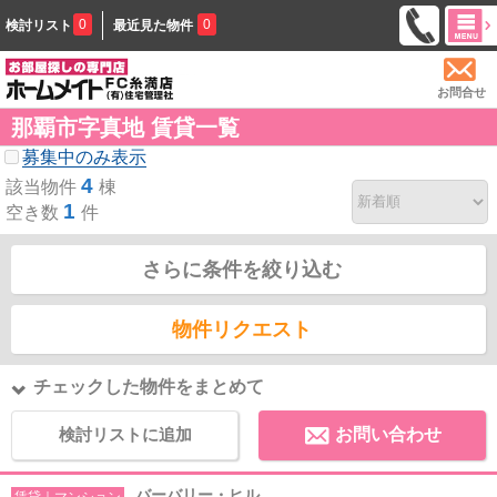
0
0
検討リスト
最近見た物件
お問合せ
那覇市字真地 賃貸一覧
募集中のみ表示
4
該当物件
棟
1
空き数
件
さらに条件を絞り込む
物件リクエスト
チェックした物件をまとめて
検討リストに追加
お問い合わせ
バーバリー・ヒル
賃貸｜マンション