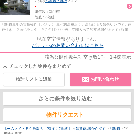
沖縄県
那覇市
字真地
２４２
-
築年数：築19年
階数：3階建
那覇市真地の賃貸物件【バナナ】 真和志高校近く。高台にあり景色いいです。雨
戸付き！２面ベランダ Ｐ２台目2,000円。玄関入って独立洋間があます♪ 設備：
室内洗濯機置き場・ドアモ...
現在空室情報がありません。
バナナへのお問い合わせはこちら
該当公開件数
4
棟 空き数
1
件
1-4
棟表示
チェックした物件をまとめて
検討リストに追加
お問い合わせ
さらに条件を絞り込む
物件リクエスト
ホームメイトＦＣ糸満店 (有)住宅管理社
>
(賃貸)地域から探す
>
那覇市
>
字
真地の賃貸