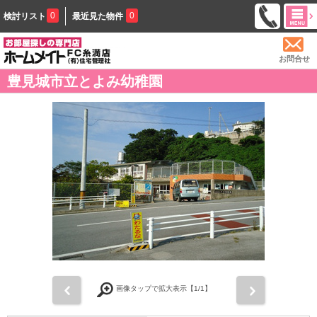
0
0
検討リスト
最近見た物件
お問合せ
豊見城市立とよみ幼稚園
前
次
画像タップで拡大表示【
1
/1】