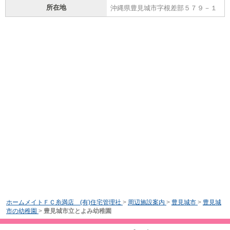
所在地
沖縄県豊見城市字根差部５７９－１
ホームメイトＦＣ糸満店 (有)住宅管理社
>
周辺施設案内
>
豊見城市
>
豊見城
市の幼稚園
>
豊見城市立とよみ幼稚園