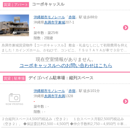
コーポキャッスル
賃貸｜アパート
沖縄都市モノレール
「
赤嶺
」駅 徒歩88分
沖縄県
糸満市
字兼城
207-1
-
築年数：築25年
階数：2階建
糸満市兼城賃貸物件【コーポキャッスル】 敷金・礼金なしにして初期費用を抑え
ました！カインズホーム、かねひで、コンビニ、ＴＳＵＴＡＹＡが車で３分で便
利な立地です。ベランダから...
現在空室情報がありません。
コーポキャッスルへのお問い合わせはこちら
デイゴハイム駐車場：縦列スペース
賃貸｜駐車場
沖縄都市モノレール
「
赤嶺
」駅 徒歩101分
沖縄県
糸満市
字糸満
1328
-
築年数：-
階数：-
２台縦列スペース4,500円税込み（空き２） １台スペース月額2,500円税込み
（空き２）。 ◆保証委託料2,500～4,500円 ◆仲介手数料2,750～4,950円 ※車庫
証明発行相談可