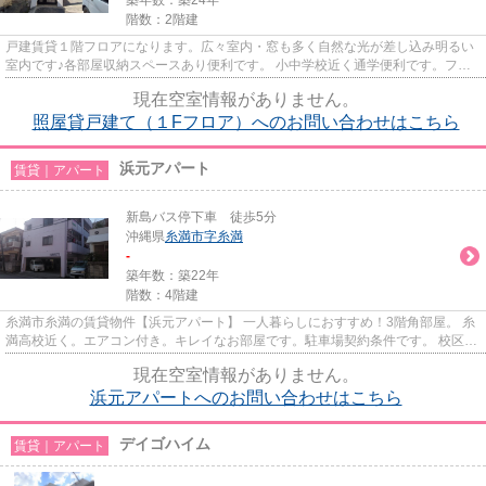
階数：2階建
戸建賃貸１階フロアになります。広々室内・窓も多く自然な光が差し込み明るい
室内です♪各部屋収納スペースあり便利です。 小中学校近く通学便利です。ファ
ミリーマート糸満小学校前店...
現在空室情報がありません。
照屋貸戸建て（１Fフロア）へのお問い合わせはこちら
浜元アパート
賃貸｜アパート
新島バス停下車 徒歩5分
沖縄県
糸満市
字糸満
-
築年数：築22年
階数：4階建
糸満市糸満の賃貸物件【浜元アパート】 一人暮らしにおすすめ！3階角部屋。 糸
満高校近く。エアコン付き。キレイなお部屋です。駐車場契約条件です。 校区：
糸満小学校・糸満中学校 周...
現在空室情報がありません。
浜元アパートへのお問い合わせはこちら
デイゴハイム
賃貸｜アパート