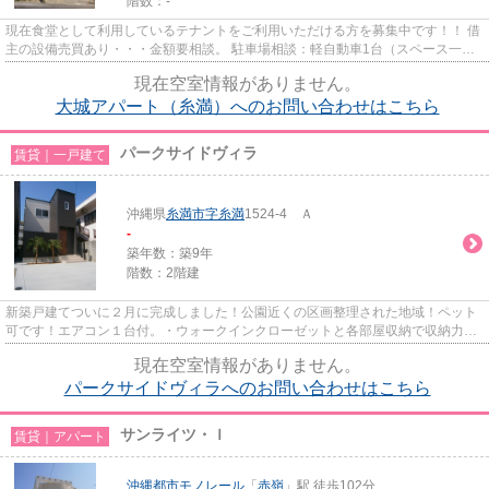
階数：-
現在食堂として利用しているテナントをご利用いただける方を募集中です！！ 借
主の設備売買あり・・・金額要相談。 駐車場相談：軽自動車1台（スペース一時
的にあり）。 ※夜の営業・居...
現在空室情報がありません。
大城アパート（糸満）へのお問い合わせはこちら
パークサイドヴィラ
賃貸｜一戸建て
沖縄県
糸満市
字糸満
1524-4 Ａ
-
築年数：築9年
階数：2階建
新築戸建てついに２月に完成しました！公園近くの区画整理された地域！ペット
可です！エアコン１台付。・ウォークインクローゼットと各部屋収納で収納力あ
りシステムキッチンで調理が...
現在空室情報がありません。
パークサイドヴィラへのお問い合わせはこちら
サンライツ・Ｉ
賃貸｜アパート
沖縄都市モノレール
「
赤嶺
」駅 徒歩102分