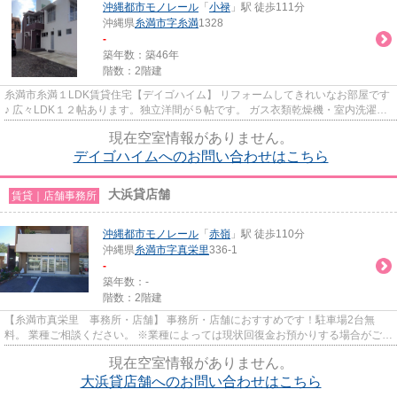
沖縄都市モノレール
「
小禄
」駅 徒歩111分
沖縄県
糸満市
字糸満
1328
-
築年数：築46年
階数：2階建
糸満市糸満１LDK賃貸住宅【デイゴハイム】 リフォームしてきれいなお部屋です
♪ 広々LDK１２帖あります。独立洋間が５帖です。 ガス衣類乾燥機・室内洗濯機
置き場・対面キッチン♪窓も多...
現在空室情報がありません。
デイゴハイムへのお問い合わせはこちら
大浜貸店舗
賃貸｜店舗事務所
沖縄都市モノレール
「
赤嶺
」駅 徒歩110分
沖縄県
糸満市
字真栄里
336-1
-
築年数：-
階数：2階建
【糸満市真栄里 事務所・店舗】 事務所・店舗におすすめです！駐車場2台無
料。 業種ご相談ください。 ※業種によっては現状回復金お預かりする場合がござ
います。 ※室内写真はイメージ...
現在空室情報がありません。
大浜貸店舗へのお問い合わせはこちら