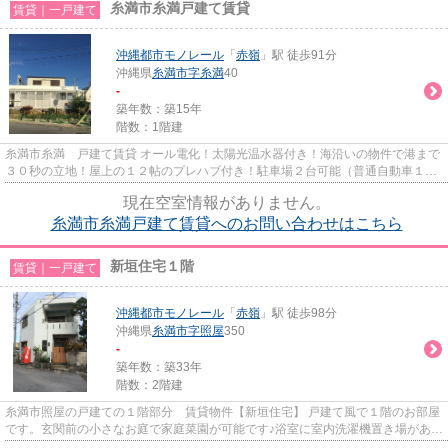
糸満市糸満戸建て賃貸
賃貸｜一戸建て
沖縄都市モノレール
「
赤嶺
」駅 徒歩91分
沖縄県
糸満市
字糸満
40
-
築年数：築15年
階数：1階建
糸満市糸満 戸建て賃貸 オール電化！太陽光温水器付き！海沿いの物件で港まで
３０秒の立地！屋上の１２帖のプレハブ付き！駐車場２台可能（普通自動車１
台・軽自動車１台）相談で３台...
現在空室情報がありません。
糸満市糸満戸建て賃貸へのお問い合わせはこちら
新垣住宅１階
賃貸｜一戸建て
沖縄都市モノレール
「
赤嶺
」駅 徒歩98分
沖縄県
糸満市
字照屋
350
-
築年数：築33年
階数：2階建
糸満市照屋の戸建ての１階部分 賃貸物件【新垣住宅】 戸建て風で１階のお部屋
です。玄関前の小さなお庭で家庭菜園が可能です♪浴室に室内洗濯機置き場があ
り、勝手口よりそのまま洗濯...