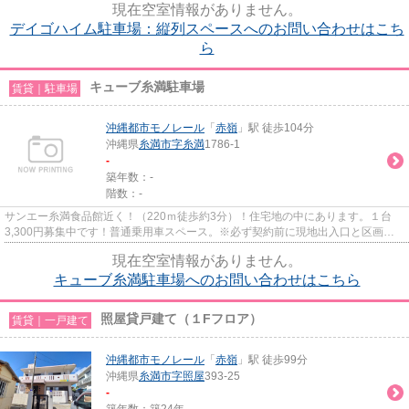
現在空室情報がありません。
デイゴハイム駐車場：縦列スペースへのお問い合わせはこち
ら
キューブ糸満駐車場
賃貸｜駐車場
沖縄都市モノレール
「
赤嶺
」駅 徒歩104分
沖縄県
糸満市
字糸満
1786-1
-
築年数：-
階数：-
サンエー糸満食品館近く！（220ｍ徒歩約3分）！住宅地の中にあります。１台
3,300円募集中です！普通乗用車スペース。※必ず契約前に現地出入口と区画ご
確認お願いいたします
現在空室情報がありません。
キューブ糸満駐車場へのお問い合わせはこちら
照屋貸戸建て（１Fフロア）
賃貸｜一戸建て
沖縄都市モノレール
「
赤嶺
」駅 徒歩99分
沖縄県
糸満市
字照屋
393-25
-
築年数：築24年