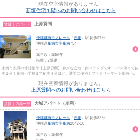
現在空室情報がありません。
新垣住宅１階へのお問い合わせはこちら
上原貸間
賃貸｜アパート
沖縄都市モノレール
「
赤嶺
」駅 徒歩97分
沖縄県
糸満市
字糸満
754
-
築年数：築56年
階数：2階建
糸満市糸満の賃貸物件【上原貸間】 静かな立地！南ベランダです！ バス停まで徒
歩２分！糸満小学校まで徒歩４分ほど。通学に便利！ファミリーマート糸満小学
校前まで徒歩５分で便利！...
現在空室情報がありません。
上原貸間へのお問い合わせはこちら
大城アパート（糸満）
賃貸｜店舗一部
沖縄都市モノレール
「
赤嶺
」駅 徒歩88分
沖縄県
糸満市
字糸満
2042-16
-
築年数：築49年