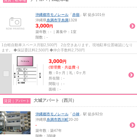
沖縄都市モノレール
「
赤嶺
」駅 徒歩101分
沖縄県
糸満市
字糸満
1328
3,000
円
築年数：- ｜募集中：
1室
階数：-
1台軽自動車スペース月額2,500円 2台空きあります。現地駐車位置確認になり
ます。 ◆保証委託料2,500円 ◆仲介手数料2,750円
3,000
円
(管理費・共益費 -)
敷：0ヶ月｜礼：0ヶ月
所在階：-
間取り：-
面積：-
大城アパート（西川）
賃貸｜アパート
沖縄都市モノレール
「
小禄
」駅 徒歩92分
沖縄県
糸満市
西川町
20-20
-
築年数：築47年
階数：3階建