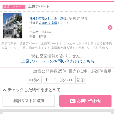
上原アパート
賃貸｜アパート
沖縄都市モノレール
「
赤嶺
」駅 徒歩101分
沖縄県
糸満市
字糸満
１２６４
-
築年数：築47年
階数：3階建
糸満市糸満 賃貸アパート【上原アパート】 サンエーしおざきシティ近く徒歩約
５分で、歩いて買い物が出来ます！ 糸満市役所も近くて便利です。331号線もす
ぐでアクセス便利です。きれ...
現在空室情報がありません。
上原アパートへのお問い合わせはこちら
該当公開件数
25
件 販売数
1
件
1-20
件表示
1
2
<<前へ
次へ>>
最初
チェックした物件をまとめて
検討リストに追加
お問い合わせ