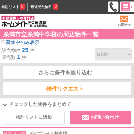
0
0
検討リスト
最近見た物件
お問合せ
糸満市立糸満中学校の周辺物件一覧
募集中のみ表示
25
該当物件
件
1
販売数
件
さらに条件を絞り込む
物件リクエスト
チェックした物件をまとめて
検討リストに追加
お問い合わせ
デイゴハイム駐車場
賃貸｜駐車場