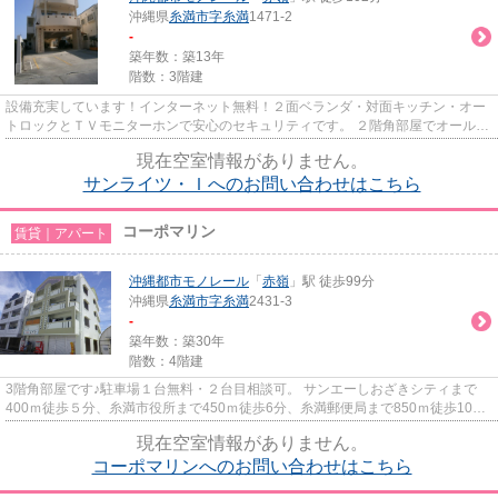
沖縄県
糸満市
字糸満
1471-2
-
築年数：築13年
階数：3階建
設備充実しています！インターネット無料！２面ベランダ・対面キッチン・オー
トロックとＴＶモニターホンで安心のセキュリティです。 ２階角部屋でオールフ
ローリング・独立洋間ありま...
現在空室情報がありません。
サンライツ・Ｉへのお問い合わせはこちら
コーポマリン
賃貸｜アパート
沖縄都市モノレール
「
赤嶺
」駅 徒歩99分
沖縄県
糸満市
字糸満
2431-3
-
築年数：築30年
階数：4階建
3階角部屋です♪駐車場１台無料・２台目相談可。 サンエーしおざきシティまで
400ｍ徒歩５分、糸満市役所まで450ｍ徒歩6分、糸満郵便局まで850ｍ徒歩10分
で生活に便利な立地です。 港ま...
現在空室情報がありません。
コーポマリンへのお問い合わせはこちら