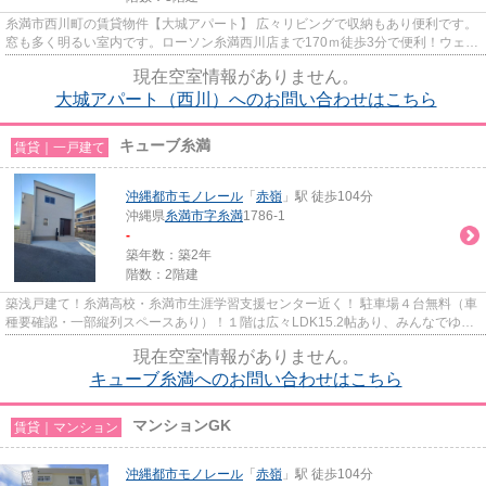
糸満市西川町の賃貸物件【大城アパート】 広々リビングで収納もあり便利です。
窓も多く明るい室内です。ローソン糸満西川店まで170ｍ徒歩3分で便利！ウェル
ネス西崎病院まで260ｍ徒歩4...
現在空室情報がありません。
大城アパート（西川）へのお問い合わせはこちら
キューブ糸満
賃貸｜一戸建て
沖縄都市モノレール
「
赤嶺
」駅 徒歩104分
沖縄県
糸満市
字糸満
1786-1
-
築年数：築2年
階数：2階建
築浅戸建て！糸満高校・糸満市生涯学習支援センター近く！ 駐車場４台無料（車
種要確認・一部縦列スペースあり）！１階は広々LDK15.2帖あり、みんなでゆっ
くりとくつろげます♪２階は独...
現在空室情報がありません。
キューブ糸満へのお問い合わせはこちら
マンションGK
賃貸｜マンション
沖縄都市モノレール
「
赤嶺
」駅 徒歩104分