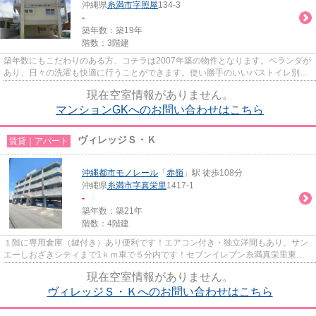
沖縄県
糸満市
字照屋
134-3
-
築年数：築19年
階数：3階建
築年数にもこだわりのある方、コチラは2007年築の物件となります。ベランダが
あり、日々の洗濯も快適に行うことができます。使い勝手のいいバストイレ別の
物件はこだわる方が多い条件...
現在空室情報がありません。
マンションGKへのお問い合わせはこちら
ヴィレッジＳ・Ｋ
賃貸｜アパート
沖縄都市モノレール
「
赤嶺
」駅 徒歩108分
沖縄県
糸満市
字真栄里
1417-1
-
築年数：築21年
階数：4階建
１階に専用倉庫（鍵付き）あり便利です！エアコン付き・独立洋間もあり。サン
エーしおざきシティまで1ｋｍ車で５分内です！セブンイレブン糸満真栄里東店
まで170ｍ徒歩約3分！たまき耳...
現在空室情報がありません。
ヴィレッジＳ・Ｋへのお問い合わせはこちら