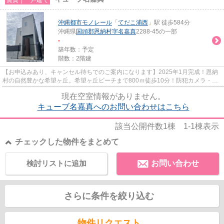
沖縄都市モノレール
「
てだこ浦西
」駅 徒歩584分
沖縄県
国頭郡恩納村
字名嘉真
2288-45の一部
-
築年数：予定
階数：2階建
【お申込みあり、キャンセル待ちでのご案内になります】2025年1月完成！恩納
村の自然豊かな希望ヶ丘。希望ヶ丘ビーチまで800ｍ徒歩10分！防犯カメラ・防
犯ガラス窓・TVモニターホンな...
現在空室情報がありません。
キューブ名嘉真へのお問い合わせはこちら
該当公開件数
1
棟
1-1
棟表示
チェックした物件をまとめて
検討リストに追加
お問い合わせ
さらに条件を絞り込む
物件リクエスト