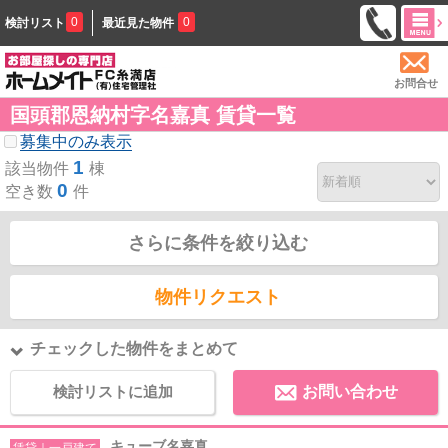
0
0
検討リスト
最近見た物件
お問合せ
国頭郡恩納村字名嘉真 賃貸一覧
募集中のみ表示
1
該当物件
棟
0
空き数
件
さらに条件を絞り込む
物件リクエスト
チェックした物件をまとめて
検討リストに追加
お問い合わせ
キューブ名嘉真
賃貸｜一戸建て