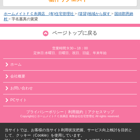
ホームメイトＦＣ糸満店 (有)住宅管理社
>
(賃貸)地域から探す
>
国頭郡恩納
村
>
字名嘉真の賃貸
ページトップに戻る
営業時間:9:30～18：00
定休日:水曜日、日曜日、祝日、旧盆、年末年始
ホーム
会社概要
お問い合わせ
PCサイト
プライバシーポリシー
利用規約
｜アクセスマップ
｜
Copyright(c) ホームメイトＦＣ糸満店 有限会社住宅管理社 All rights reserved.
当サイトでは、お客様の当サイト利用状況把握、サービス向上検討を目的と
して、クッキー（Cookie）を使用しています。