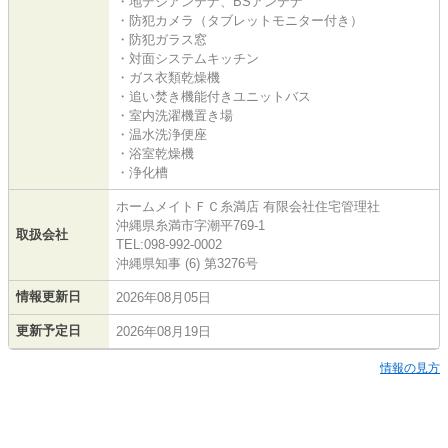
・地デジアンテナ、BSアンテナ
・防犯カメラ（タブレットモニター付き）
・防犯ガラス窓
・対面システムキッチン
・ガス衣類乾燥機
・追い焚き機能付きユニットバス
・室内洗濯機置き場
・温水洗浄便座
・浴室乾燥機
・浄化槽
ホームメイトＦＣ糸満店 有限会社住宅管理社
沖縄県糸満市字潮平769-1
取扱会社
TEL:098-992-0002
沖縄県知事 (6) 第3276号
情報更新日
2026年08月05日
更新予定日
2026年08月19日
情報の見方