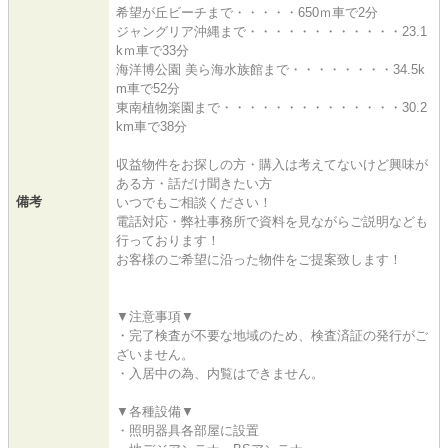
希望が丘ビーチまで・・・・・650ｍ車で2分
ジャングリア沖縄まで・・・・・・・・・・・・23.1
kｍ車で33分
海洋博公園 美ら海水族館まで・・・・・・・・34.5k
m車で52分
東南植物楽園まで・・・・・・・・・・・・・・30.2
km車で38分
収益物件をお探しの方・購入は考えてないけど興味が
ある方・話だけ聞きたい方
備考
いつでもご相談ください！
電話対応・弊社事務所で資料を見ながらご説明なども
行っております！
お客様のご希望に沿った物件をご提案致します！
▼注意事項▼
・完了検査が不要な地域のため、検査済証の発行がご
ざいません。
・入居中の為、内覧はできません。
▼各種設備▼
・照明器具各部屋に設置