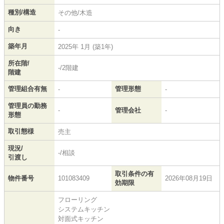
種別/構造
その他/木造
向き
-
築年月
2025年 1月 (築1年)
所在階/
-/2階建
階建
管理組合有無
管理形態
-
-
管理員の勤務
-
管理会社
-
形態
取引態様
売主
現況/
-/相談
引渡し
取引条件の有
物件番号
101083409
2026年08月19日
効期限
フローリング
システムキッチン
対面式キッチン