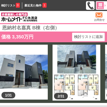
0
1
検討リスト
最近見た物件
お問合せ
恩納村名嘉真 B棟（右側）
価格
3,350
万円
検討リストに追加
1/31
2/31