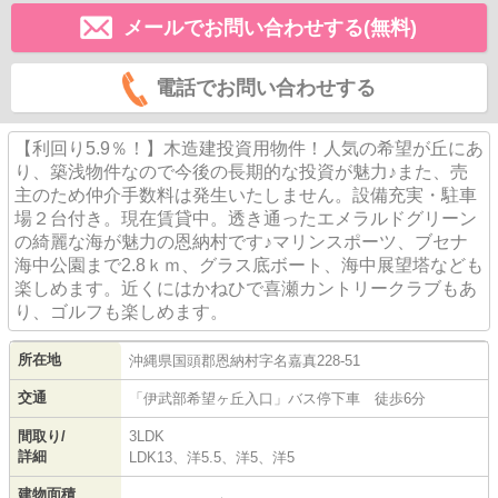
メールでお問い合わせする(無料)
電話でお問い合わせする
【利回り5.9％！】木造建投資用物件！人気の希望が丘にあ
り、築浅物件なので今後の長期的な投資が魅力♪また、売
主のため仲介手数料は発生いたしません。設備充実・駐車
場２台付き。現在賃貸中。透き通ったエメラルドグリーン
の綺麗な海が魅力の恩納村です♪マリンスポーツ、ブセナ
海中公園まで2.8ｋｍ、グラス底ボート、海中展望塔なども
楽しめます。近くにはかねひで喜瀬カントリークラブもあ
り、ゴルフも楽しめます。
所在地
沖縄県
国頭郡恩納村
字名嘉真
228-51
交通
「伊武部希望ヶ丘入口」バス停下車 徒歩6分
間取り/
3LDK
詳細
LDK13、洋5.5、洋5、洋5
建物面積