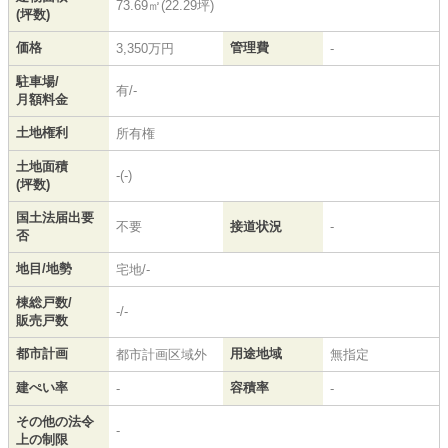
73.69㎡(22.29坪)
(坪数)
価格
管理費
3,350万円
-
駐車場/
有/-
月額料金
土地権利
所有権
土地面積
-(-)
(坪数)
国土法届出要
不要
接道状況
-
否
地目/地勢
宅地/-
棟総戸数/
-/-
販売戸数
都市計画
用途地域
都市計画区域外
無指定
建ぺい率
容積率
-
-
その他の法令
-
上の制限