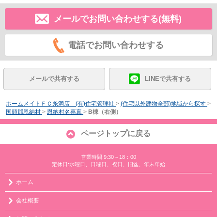
メールでお問い合わせする(無料)
電話でお問い合わせする
メールで共有する
LINEで共有する
ホームメイトＦＣ糸満店 (有)住宅管理社
>
(住宅以外建物全部)地域から探す
>
国頭郡恩納村
>
恩納村名嘉真
>
B棟（右側）
ページトップに戻る
営業時間:9:30～18：00
定休日:水曜日、日曜日、祝日、旧盆、年末年始
ホーム
会社概要