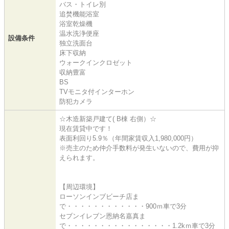
バス・トイレ別
追焚機能浴室
浴室乾燥機
温水洗浄便座
設備条件
独立洗面台
床下収納
ウォークインクロゼット
収納豊富
BS
TVモニタ付インターホン
防犯カメラ
☆木造新築戸建て( B棟 右側）☆
現在賃貸中です！
表面利回り5.9％（年間家賃収入1,980,000円）
※売主のため仲介手数料が発生いないので、費用が抑
えられます。
【周辺環境】
ローソンインブビーチ店ま
で・・・・・・・・・・・・900ｍ車で3分
セブンイレブン恩納名嘉真ま
で・・・・・・・・・・・・・・・・1.2kｍ車で3分