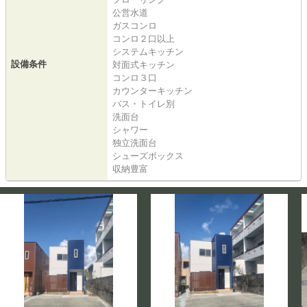
公営水道
ガスコンロ
コンロ２口以上
システムキッチン
設備条件
対面式キッチン
コンロ３口
カウンターキッチン
バス・トイレ別
洗面台
シャワー
独立洗面台
シューズボックス
収納豊富