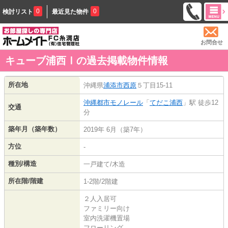
0
0
検討リスト
最近見た物件
お問合せ
キューブ浦西Ⅰの過去掲載物件情報
所在地
沖縄県
浦添市
西原
５丁目15-11
沖縄都市モノレール
「
てだこ浦西
」駅 徒歩12
交通
分
築年月（築年数）
2019年 6月（築7年）
方位
-
種別/構造
一戸建て/木造
所在階/階建
1-2階/2階建
２人入居可
ファミリー向け
室内洗濯機置場
フローリング