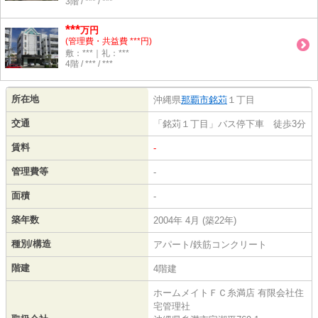
3階 / *** / ***
***
万円
(管理費・共益費 ***円)
敷：***｜礼：***
4階 / *** / ***
所在地
沖縄県
那覇市
銘苅
１丁目
交通
「銘苅１丁目」バス停下車 徒歩3分
賃料
-
管理費等
-
面積
-
築年数
2004年 4月 (築22年)
種別/構造
アパート/鉄筋コンクリート
階建
4階建
ホームメイトＦＣ糸満店 有限会社住
宅管理社