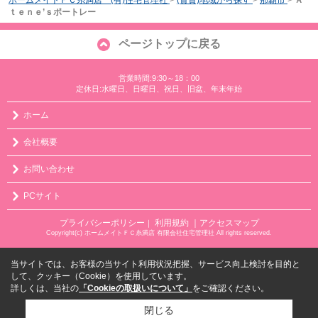
ホームメイトＦＣ糸満店 (有)住宅管理社
>
(賃貸)地域から探す
>
那覇市
>
Ａ
ｔｅｎｅ’ｓポートレー
ページトップに戻る
営業時間:9:30～18：00
定休日:水曜日、日曜日、祝日、旧盆、年末年始
ホーム
会社概要
お問い合わせ
PCサイト
プライバシーポリシー
利用規約
｜アクセスマップ
｜
Copyright(c) ホームメイトＦＣ糸満店 有限会社住宅管理社 All rights reserved.
当サイトでは、お客様の当サイト利用状況把握、サービス向上検討を目的と
して、クッキー（Cookie）を使用しています。
詳しくは、当社の
「Cookieの取扱いについて」
をご確認ください。
閉じる