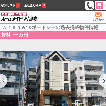
0
0
検討リスト
最近見た物件
お問合せ
Ａｔｅｎｅ’ｓポートレーの過去掲載物件情報
賃料
***
万円