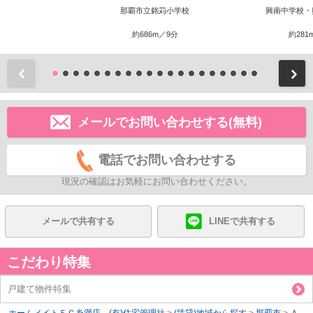
那覇市立銘苅小学校
興南中学校・
約686m／9分
約281
前
メールでお問い合わせする(無料)
電話でお問い合わせする
現況の確認はお気軽にお問い合わせください。
メールで共有する
LINEで共有する
こだわり特集
戸建て物件特集