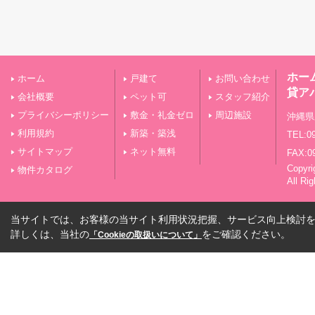
ホー
ホーム
戸建て
お問い合わせ
貸ア
会社概要
ペット可
スタッフ紹介
プライバシーポリシー
敷金・礼金ゼロ
周辺施設
沖縄県
利用規約
新築・築浅
TEL:09
サイトマップ
ネット無料
FAX:0
Copy
物件カタログ
All Ri
当サイトでは、お客様の当サイト利用状況把握、サービス向上検討を目
詳しくは、当社の
をご確認ください。
「Cookieの取扱いについて」