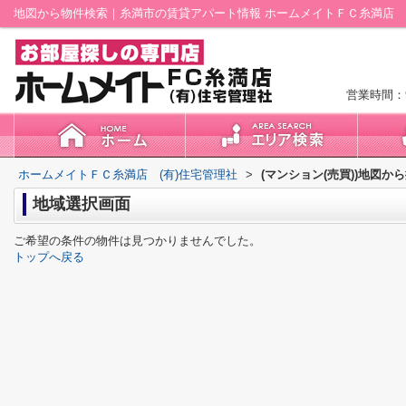
地図から物件検索｜糸満市の賃貸アパート情報 ホームメイトＦＣ糸満店 (
営業時間：9
ホームメイトＦＣ糸満店 (有)住宅管理社
>
(マンション(売買))地図か
地域選択画面
ご希望の条件の物件は見つかりませんでした。
トップへ戻る