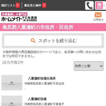
0
0
検討リスト
最近見た物件
お問合せ
島尻郡八重瀬町の市役所・区役所
スポットを絞り込む
※物件情報の周辺施設紹介のページであり、各店舗への問い合わせは当
社では対応できません。
該当件数
2
件
八重瀬町役場出張所
沖縄県島尻郡八重瀬町字具志頭
-
八重瀬町役場
沖縄県島尻郡八重瀬町字東風平