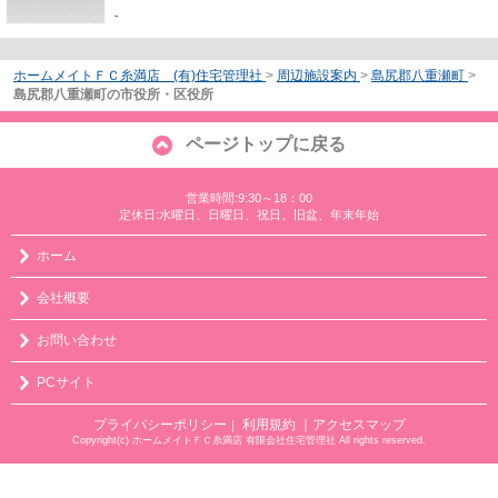
-
ホームメイトＦＣ糸満店 (有)住宅管理社
>
周辺施設案内
>
島尻郡八重瀬町
>
島尻郡八重瀬町の市役所・区役所
ページトップに戻る
営業時間:9:30～18：00
定休日:水曜日、日曜日、祝日、旧盆、年末年始
ホーム
会社概要
お問い合わせ
PCサイト
プライバシーポリシー
利用規約
｜アクセスマップ
｜
Copyright(c) ホームメイトＦＣ糸満店 有限会社住宅管理社 All rights reserved.