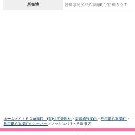
所在地
沖縄県島尻郡八重瀬町字伊覇３０７
ホームメイトＦＣ糸満店 (有)住宅管理社
>
周辺施設案内
>
島尻郡八重瀬町
>
島尻郡八重瀬町のスーパー
>
マックスバリュ八重瀬店