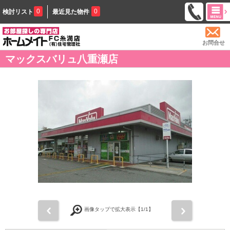
0
0
検討リスト
最近見た物件
お問合せ
マックスバリュ八重瀬店
前
次
画像タップで拡大表示【
1
/1】