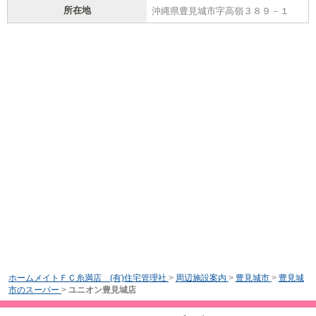
所在地
沖縄県豊見城市字高嶺３８９－１
ホームメイトＦＣ糸満店 (有)住宅管理社
>
周辺施設案内
>
豊見城市
>
豊見城
市のスーパー
>
ユニオン豊見城店