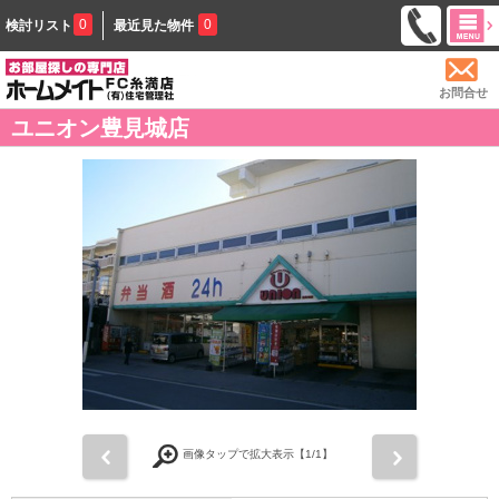
0
0
検討リスト
最近見た物件
お問合せ
ユニオン豊見城店
前
次
画像タップで拡大表示【
1
/1】