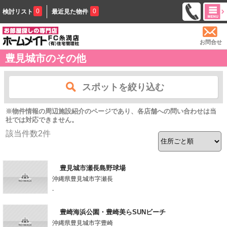
0
0
検討リスト
最近見た物件
お問合せ
豊見城市のその他
スポットを絞り込む
※物件情報の周辺施設紹介のページであり、各店舗への問い合わせは当
社では対応できません。
該当件数
2
件
豊見城市瀬長島野球場
沖縄県豊見城市字瀬長
-
豊崎海浜公園・豊崎美らSUNビーチ
沖縄県豊見城市字豊崎