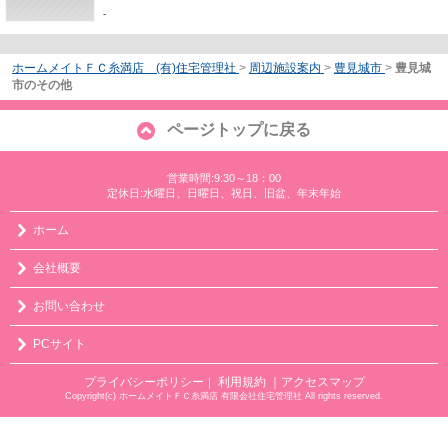
-
ホームメイトＦＣ糸満店 (有)住宅管理社
>
周辺施設案内
>
豊見城市
>
豊見城
市のその他
ページトップに戻る
営業時間:9:30～18：00
定休日:水曜日、日曜日、祝日、旧盆、年末年始
ホーム
会社概要
お問い合わせ
PCサイト
プライバシーポリシー
利用規約
｜アクセスマップ
｜
Copyright(c) ホームメイトＦＣ糸満店 有限会社住宅管理社 All rights reserved.