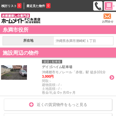
0
0
検討リスト
最近見た物件
お問合せ
糸満市役所
所在地
沖縄県糸満市潮崎町１丁目
施設周辺の物件
賃貸｜駐車場
デイゴハイム駐車場
沖縄都市モノレール「赤嶺」駅 徒歩101分
3,000円
間取:
-
建物面積:
- / -
土地面積:
- / -
敷金/礼金:
0ヶ月/0ヶ月
近くの賃貸物件をもっと見る