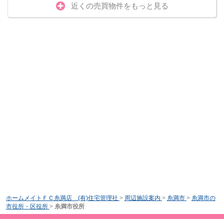
近くの売買物件をもっと見る
ホームメイトＦＣ糸満店 (有)住宅管理社
>
周辺施設案内
>
糸満市
>
糸満市の
市役所・区役所
>
糸満市役所