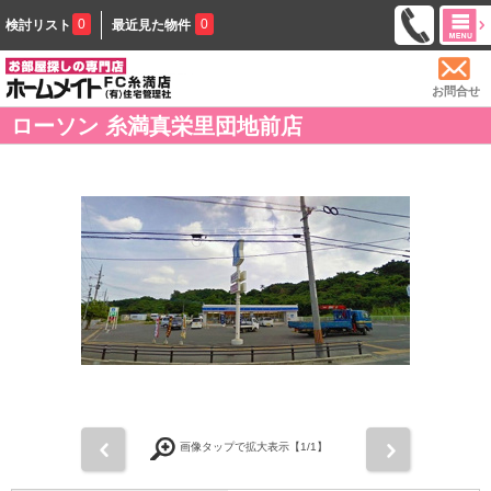
0
0
検討リスト
最近見た物件
お問合せ
ローソン 糸満真栄里団地前店
前
次
画像タップで拡大表示【
1
/1】