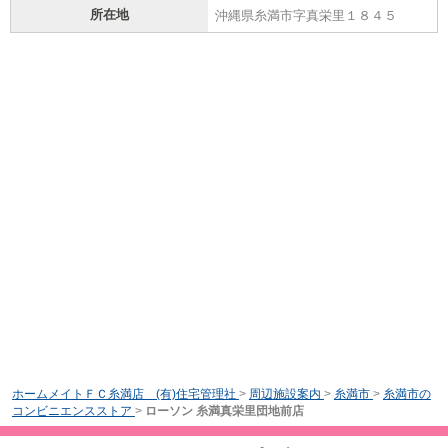
所在地
沖縄県糸満市字真栄里１８４５
ホームメイトＦＣ糸満店 (有)住宅管理社
>
周辺施設案内
>
糸満市
>
糸満市の
コンビニエンスストア
>
ローソン 糸満真栄里団地前店