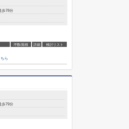
徒歩78分
坪数/面積
詳細
検討リスト
こちら
徒歩79分