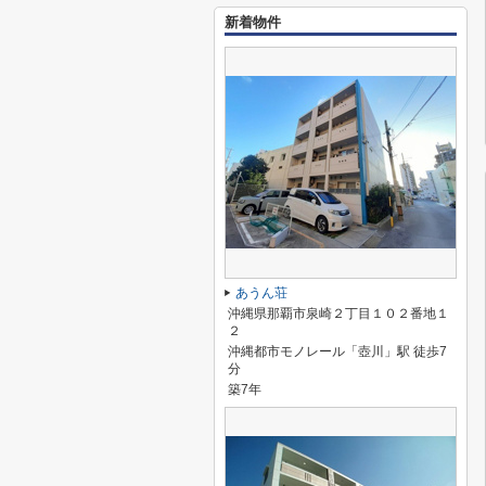
新着物件
あうん荘
沖縄県那覇市泉崎２丁目１０２番地１
２
沖縄都市モノレール「壺川」駅 徒歩7
分
築7年