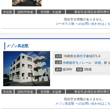
敷金/礼金/保証金/償却/敷引
所在階
賃料/坪単価
管理費・共益費
現在空き情報がありません。
コーポラス裕 へのお問い合わせはこ
メゾン具志堅
沖縄県
糸満市
字兼城
371-4
住所
交通
沖縄都市モノレール
「
赤嶺
」駅 
築38年
3階建
築年
階数
敷金/礼金/保証金/償却/敷引
所在階
賃料/坪単価
管理費・共益費
現在空き情報がありません。
メゾン具志堅 へのお問い合わせはこ