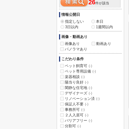
26
件が該当
情報公開日
指定しない
本日
3日以内
1週間以内
画像・動画あり
画像あり
動画あり
パノラマあり
こだわり条件
ペット飼育可
(-)
ペット専用設備
(-)
楽器相談
(-)
陽当り良好
(-)
閑静な住宅地
(-)
デザイナーズ
(-)
リノベーション済
(-)
保証人不要
(-)
事務所可
(-)
２人入居可
(-)
バリアフリー
(-)
分割可
(-)