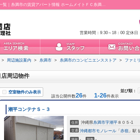
ファミリーマート西崎六丁目店周辺の物件一覧｜糸満市の賃貸アパート情報 ホームメイトＦＣ糸満店 (有)住宅管理社
営業時間：9:30～18：00
定休日
>
周辺施設案内
>
糸満市
>
糸満市のコンビニエンスストア
>
ファミ
目店周辺物件
並び順：
空室物件のみ表示
26
1-26
該当公開件数
件
件表示
潮平コンテナＳ－３
沖縄県
糸満市
字潮平
８０５-1
住所
交通
沖縄都市モノレール
「
赤嶺
」駅 
-
-
築年
階数