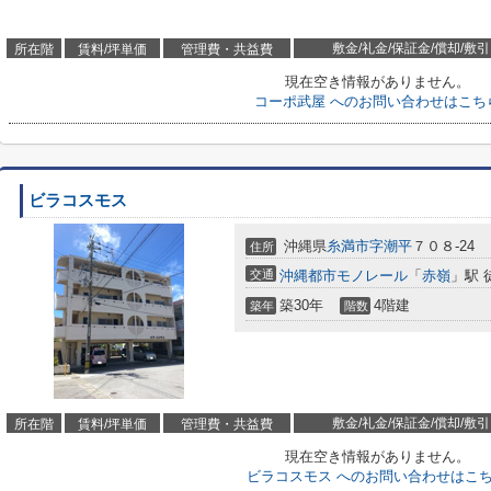
敷金/礼金/保証金/償却/敷引
所在階
賃料/坪単価
管理費・共益費
現在空き情報がありません。
コーポ武屋 へのお問い合わせはこち
ビラコスモス
沖縄県
糸満市
字潮平
７０８-24
住所
交通
沖縄都市モノレール
「
赤嶺
」駅 
築30年
4階建
築年
階数
敷金/礼金/保証金/償却/敷引
所在階
賃料/坪単価
管理費・共益費
現在空き情報がありません。
ビラコスモス へのお問い合わせはこ