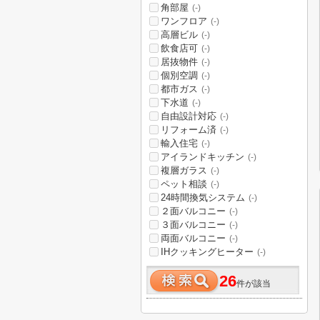
角部屋
(-)
ワンフロア
(-)
高層ビル
(-)
飲食店可
(-)
居抜物件
(-)
個別空調
(-)
都市ガス
(-)
下水道
(-)
自由設計対応
(-)
リフォーム済
(-)
輸入住宅
(-)
アイランドキッチン
(-)
複層ガラス
(-)
ペット相談
(-)
24時間換気システム
(-)
２面バルコニー
(-)
３面バルコニー
(-)
両面バルコニー
(-)
IHクッキングヒーター
(-)
26
件が該当