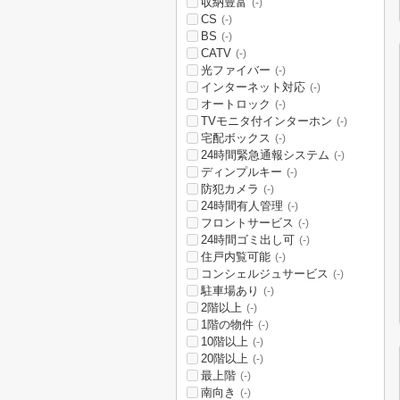
収納豊富
(-)
CS
(-)
BS
(-)
CATV
(-)
光ファイバー
(-)
インターネット対応
(-)
オートロック
(-)
TVモニタ付インターホン
(-)
宅配ボックス
(-)
24時間緊急通報システム
(-)
ディンプルキー
(-)
防犯カメラ
(-)
24時間有人管理
(-)
フロントサービス
(-)
24時間ゴミ出し可
(-)
住戸内覧可能
(-)
コンシェルジュサービス
(-)
駐車場あり
(-)
2階以上
(-)
1階の物件
(-)
10階以上
(-)
20階以上
(-)
最上階
(-)
南向き
(-)