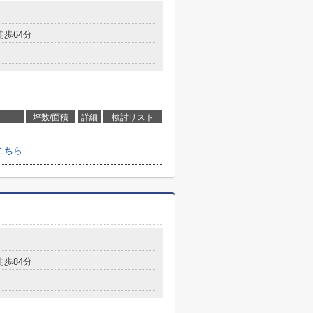
徒歩64分
坪数/面積
詳細
検討リスト
こちら
徒歩84分