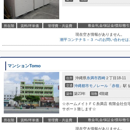
敷金/礼金/保証金/償却/敷引
所在階
賃料/坪単価
管理費・共益費
現在空き情報がありません。
潮平コンテナＳ－３ へのお問い合わせは
マンションTomo
沖縄県
糸満市
西崎
２丁目18-11
住所
交通
沖縄都市モノレール
「
赤嶺
」駅 
築23年
4階建
築年
階数
☆ホームメイトＦＣ糸満店 有限会社住宅管理
サポート致します☆
敷金/礼金/保証金/償却/敷引
所在階
賃料/坪単価
管理費・共益費
現在空き情報がありません。