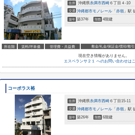
沖縄県
糸満市
西崎
６丁目４-10
住所
交通
沖縄都市モノレール
「
赤嶺
」駅 
築37年
4階建
築年
階数
敷金/礼金/保証金/償却/敷引
所在階
賃料/坪単価
管理費・共益費
現在空き情報がありません。
エスペランサ２１ へのお問い合わせは
コーポラス裕
沖縄県
糸満市
西崎
６丁目15-11
住所
交通
沖縄都市モノレール
「
赤嶺
」駅 
築26年
6階建
築年
階数