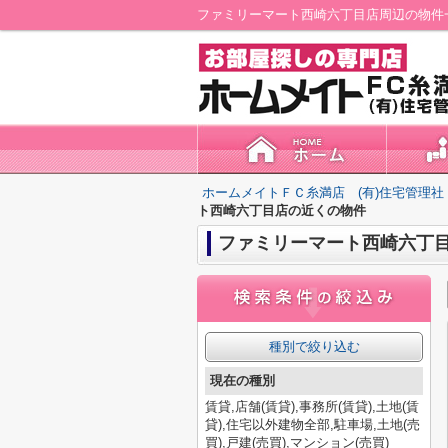
ホームメイトＦＣ糸満店 (有)住宅管理社
ト西崎六丁目店の近くの物件
ファミリーマート西崎六丁
種別で絞り込む
現在の種別
賃貸,店舗(賃貸),事務所(賃貸),土地(賃
貸),住宅以外建物全部,駐車場,土地(売
買),戸建(売買),マンション(売買)