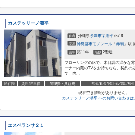
カステッリーノ潮平
沖縄県
糸満市
字潮平
757-6
住所
交通
沖縄都市モノレール
「
赤嶺
」駅 
築11年
2階建
築年
階数
フローリングの床で、木目調の温かな雰
ーナー内蔵のTVをお持ちなら、契約のみ
で、内...
敷金/礼金/保証金/償却/敷引
所在階
賃料/坪単価
管理費・共益費
現在空き情報がありません。
カステッリーノ潮平 へのお問い合わせは
エスペランサ２１