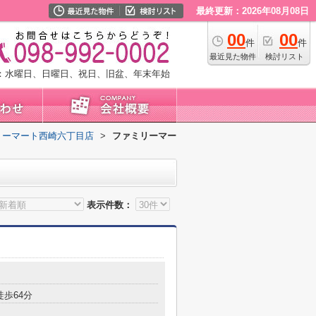
最終更新：2026年08月08日
00
00
件
件
最近見た物件
検討リスト
：水曜日、日曜日、祝日、旧盆、年末年始
リーマート西崎六丁目店
>
ファミリーマー
表示件数：
徒歩64分