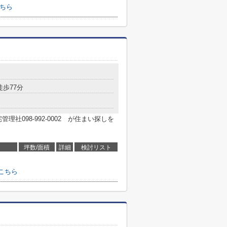
こちら
徒歩77分
社098-992-0002 が住まい探しを
坪数/面積
詳細
検討リスト
こちら