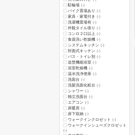
駐輪場
(-)
バイク置場あり
(-)
家具・家電付き
(-)
洗濯機置場有
(-)
外観タイル張り
(-)
コンロ２口以上
(-)
食器洗い乾燥機
(-)
システムキッチン
(-)
対面式キッチン
(-)
バス・トイレ別
(-)
追焚機能浴室
(-)
浴室乾燥機
(-)
温水洗浄便座
(-)
洗面台
(-)
洗髪洗面化粧台
(-)
シャワー
(-)
独立洗面台
(-)
エアコン
(-)
床暖房
(-)
床下収納
(-)
ウォークインクロゼット
(-)
ウォークインシューズクロゼット
(-)