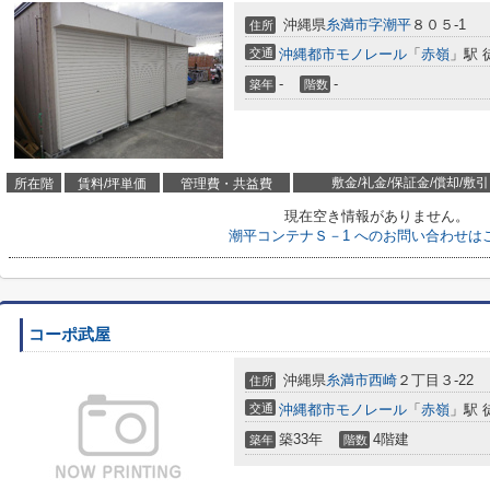
沖縄県
糸満市
字潮平
８０５-1
住所
交通
沖縄都市モノレール
「
赤嶺
」駅 
-
-
築年
階数
敷金/礼金/保証金/償却/敷引
所在階
賃料/坪単価
管理費・共益費
現在空き情報がありません。
潮平コンテナＳ－1 へのお問い合わせは
コーポ武屋
沖縄県
糸満市
西崎
２丁目３-22
住所
交通
沖縄都市モノレール
「
赤嶺
」駅 
築33年
4階建
築年
階数