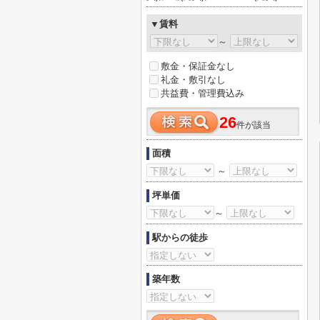
▼賃料
～
敷金・保証金なし
礼金・敷引なし
共益費・管理費込み
26
件が該当
面積
～
坪単価
～
駅からの徒歩
築年数