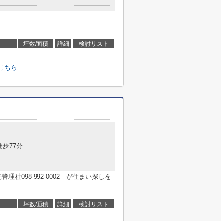
坪数/面積
詳細
検討リスト
こちら
徒歩77分
社098-992-0002 が住まい探しを
坪数/面積
詳細
検討リスト