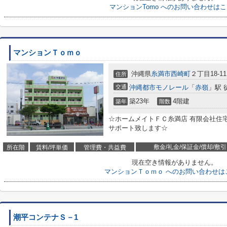
マンションTomo へのお問い合わせは
マンションＴｏｍｏ
沖縄県
糸満市
西崎町
２丁目18-11
住所
交通
沖縄都市モノレール
「
赤嶺
」駅 
築23年
4階建
築年
階数
☆ホームメイトＦＣ糸満店 有限会社住宅管理
サポート致します☆
敷金/礼金/保証金/償却/敷引
所在階
賃料/坪単価
管理費・共益費
現在空き情報がありません。
マンションＴｏｍｏ へのお問い合わせは
潮平コンテナＳ－1