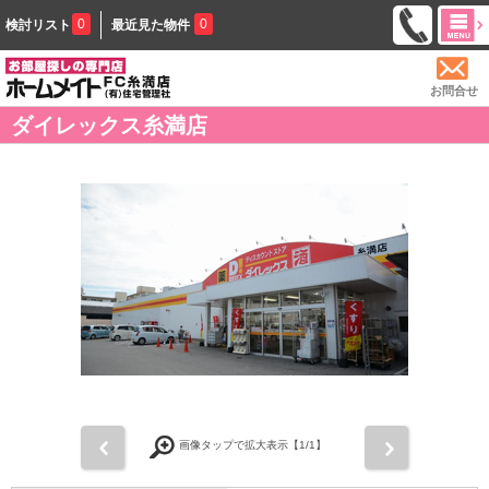
0
0
検討リスト
最近見た物件
お問合せ
ダイレックス糸満店
前
次
画像タップで拡大表示【
1
/1】