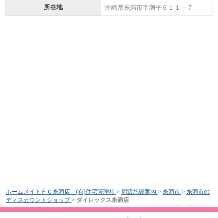
所在地
沖縄県糸満市字潮平６１１－７
ホームメイトＦＣ糸満店 (有)住宅管理社
>
周辺施設案内
>
糸満市
>
糸満市の
ディスカウントショップ
>
ダイレックス糸満店