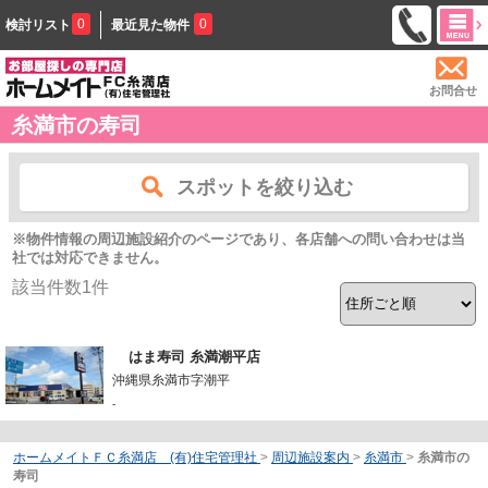
0
0
検討リスト
最近見た物件
お問合せ
糸満市の寿司
スポットを絞り込む
※物件情報の周辺施設紹介のページであり、各店舗への問い合わせは当
社では対応できません。
該当件数
1
件
はま寿司 糸満潮平店
沖縄県糸満市字潮平
-
ホームメイトＦＣ糸満店 (有)住宅管理社
>
周辺施設案内
>
糸満市
>
糸満市の
寿司