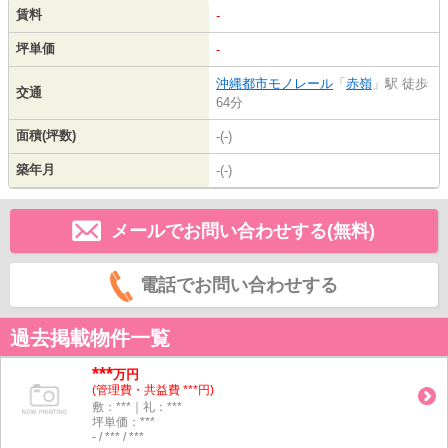
賃料
-
坪単価
-
沖縄都市モノレール
「
赤嶺
」駅 徒歩
交通
64分
面積(坪数)
-(-)
築年月
-(-)
メールでお問い合わせする(無料)
電話でお問い合わせする
過去掲載物件一覧
***
万円
(管理費・共益費 ***円)
敷：***｜礼：***
坪単価：***
- / *** / ***