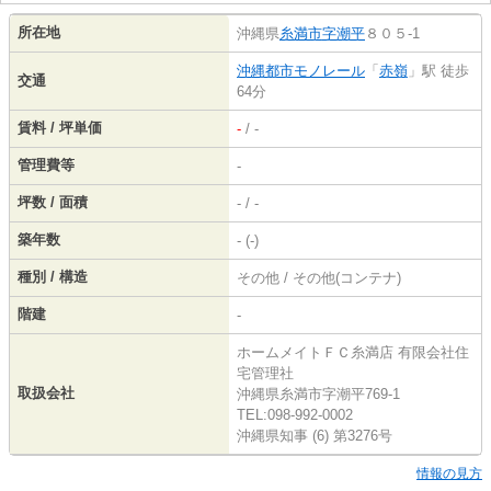
所在地
沖縄県
糸満市
字潮平
８０５-1
沖縄都市モノレール
「
赤嶺
」駅 徒歩
交通
64分
賃料 / 坪単価
-
/ -
管理費等
-
坪数 / 面積
- / -
築年数
- (-)
種別 / 構造
その他 / その他(コンテナ)
階建
-
ホームメイトＦＣ糸満店 有限会社住
宅管理社
取扱会社
沖縄県糸満市字潮平769-1
TEL:098-992-0002
沖縄県知事 (6) 第3276号
情報の見方