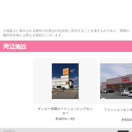
※地図上に表示される物件の位置は付近住所に所在することを表すものであり、実際の
物件所在地とは異なる場合がございます。
周辺施設
サンエー糸満ロードショッピングセン
ファッションセン
ター
約267m／4分
約632