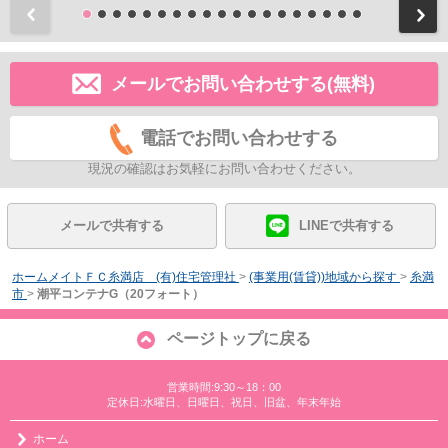
前
メールでお問い合わせする(無料)
電話でお問い合わせする
現況の確認はお気軽にお問い合わせください。
メールで共有する
LINEで共有する
ホームメイトＦＣ糸満店 (有)住宅管理社
>
(事業用(賃貸))地域から探す
>
糸満
市
>
潮平コンテナG（20フォート）
ページトップに戻る
営業時間:9:30～18：00
定休日:水曜日、日曜日、祝日、旧盆、年末年始
ホーム