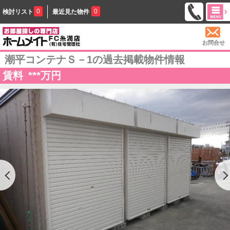
0
0
検討リスト
最近見た物件
お問合せ
潮平コンテナＳ－1の過去掲載物件情報
賃料
***
万円