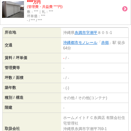
***
万円
(管理費・共益費 ***円)
敷：***｜礼：***
坪単価：***
- / *** / ***
所在地
沖縄県
糸満市
字潮平
８０５-1
沖縄都市モノレール
「
赤嶺
」駅 徒歩
交通
64分
賃料 / 坪単価
-
/ -
管理費等
-
坪数 / 面積
- / -
築年数
- (-)
種別 / 構造
その他 / その他(コンテナ)
階建
-
ホームメイトＦＣ糸満店 有限会社住
宅管理社
取扱会社
沖縄県糸満市字潮平769-1