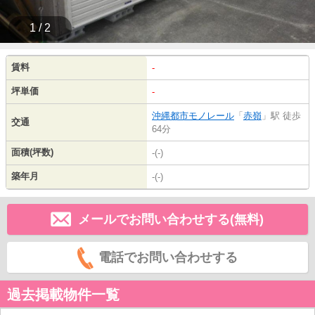
1 / 2
賃料
-
坪単価
-
沖縄都市モノレール
「
赤嶺
」駅 徒歩
交通
64分
面積(坪数)
-(-)
築年月
-(-)
メールでお問い合わせする(無料)
電話でお問い合わせする
過去掲載物件一覧