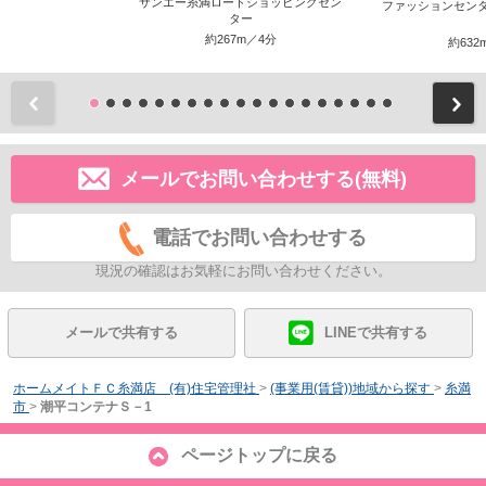
サンエー糸満ロードショッピングセン
ファッションセン
ター
約267m／4分
約632
前
メールでお問い合わせする(無料)
電話でお問い合わせする
現況の確認はお気軽にお問い合わせください。
メールで共有する
LINEで共有する
ホームメイトＦＣ糸満店 (有)住宅管理社
>
(事業用(賃貸))地域から探す
>
糸満
市
>
潮平コンテナＳ－1
ページトップに戻る