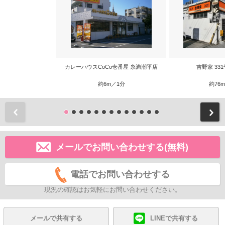
カレーハウスCoCo壱番屋 糸満潮平店
吉野家 33
約6m／1分
約76
前
メールでお問い合わせする(無料)
電話でお問い合わせする
現況の確認はお気軽にお問い合わせください。
メールで共有する
LINEで共有する