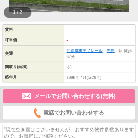
1 / 2
賃料
-
坪単価
-
沖縄都市モノレール
「
赤嶺
」駅 徒歩
交通
67分
間取り(面積)
-(-)
築年月
1998年 4月(築28年)
メールでお問い合わせする(無料)
電話でお問い合わせする
"現在空き室はございませんが、おすすめ物件多数あります
ので、お気軽にご相談ください。