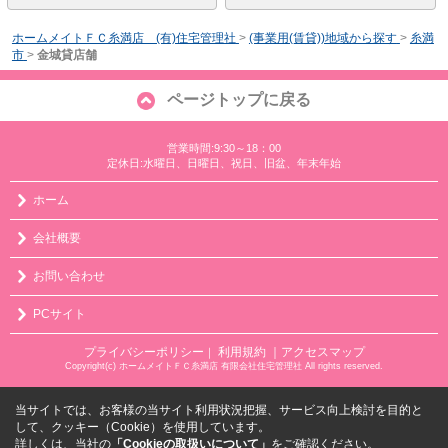
ホームメイトＦＣ糸満店 (有)住宅管理社
>
(事業用(賃貸))地域から探す
>
糸満
市
>
金城貸店舗
ページトップに戻る
営業時間:9:30～18：00
定休日:水曜日、日曜日、祝日、旧盆、年末年始
ホーム
会社概要
お問い合わせ
PCサイト
プライバシーポリシー
利用規約
｜アクセスマップ
｜
Copyright(c) ホームメイトＦＣ糸満店 有限会社住宅管理社 All rights reserved.
当サイトでは、お客様の当サイト利用状況把握、サービス向上検討を目的と
して、クッキー（Cookie）を使用しています。
詳しくは、当社の
「Cookieの取扱いについて」
をご確認ください。