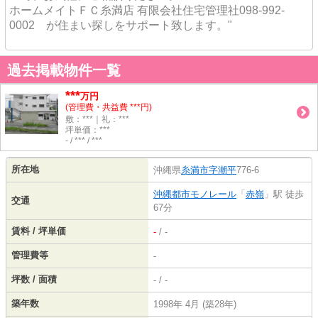
ホームメイトＦＣ糸満店 有限会社住宅管理社098-992-
0002 が住まい探しをサポート致します。"
過去掲載物件一覧
***
万円
(管理費・共益費 ***円)
敷：***｜礼：***
坪単価：***
- / *** / ***
所在地
沖縄県
糸満市
字潮平
776-6
沖縄都市モノレール
「
赤嶺
」駅 徒歩
交通
67分
賃料 / 坪単価
-
/ -
管理費等
-
坪数 / 面積
- / -
築年数
1998年 4月 (築28年)