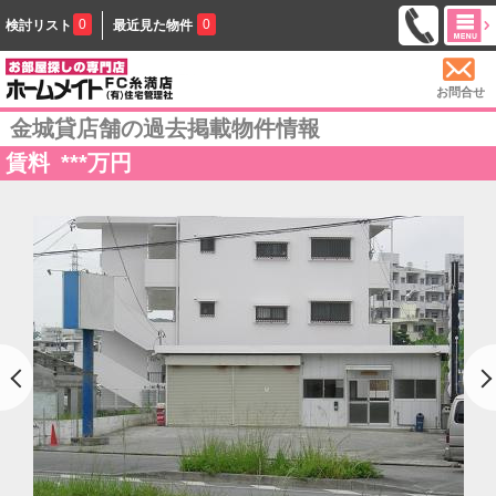
0
0
検討リスト
最近見た物件
お問合せ
金城貸店舗の過去掲載物件情報
賃料
***
万円