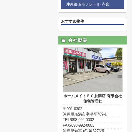
沖縄都市モノレール 赤嶺
おすすめ物件
ホームメイトＦＣ糸満店 有限会社
住宅管理社
〒901-0302
沖縄県糸満市字潮平769-1
TEL/098-992-0002
FAX/098-992-0003
沖縄県知事 (6) 第3276号