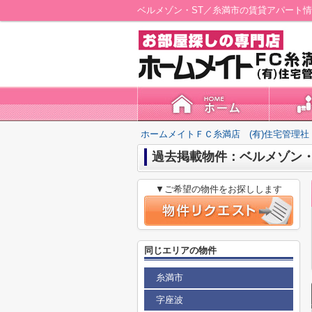
ベルメゾン・ST／糸満市の賃貸アパート情
ホームメイトＦＣ糸満店 (有)住宅管理社
過去掲載物件：ベルメゾン・
▼ご希望の物件をお探しします
同じエリアの物件
糸満市
字座波