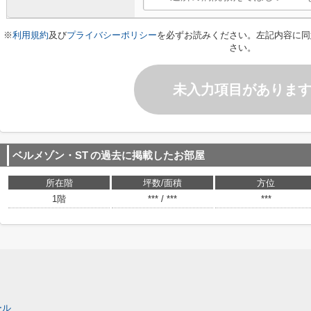
※
利用規約
及び
プライバシーポリシー
を必ずお読みください。左記内容に同
さい。
未入力項目がありま
ベルメゾン・ST
の過去に掲載したお部屋
所在階
坪数/面積
方位
1階
*** / ***
***
ール