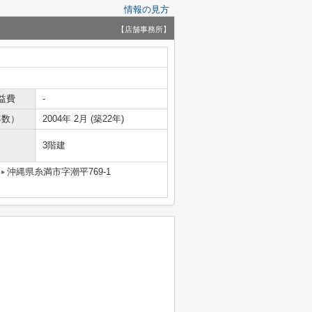
情報の見方
【店舗事務所】
益費
-
年数）
2004年 2月 (築22年)
3階建
沖縄県糸満市字潮平769-1