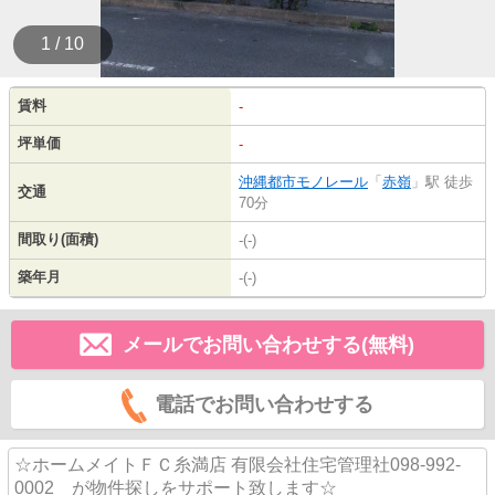
1 / 10
賃料
-
坪単価
-
沖縄都市モノレール
「
赤嶺
」駅 徒歩
交通
70分
間取り(面積)
-(-)
築年月
-(-)
メールでお問い合わせする(無料)
電話でお問い合わせする
☆ホームメイトＦＣ糸満店 有限会社住宅管理社098-992-
0002 が物件探しをサポート致します☆