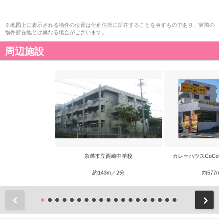
※地図上に表示される物件の位置は付近住所に所在することを表すものであり、実際の
物件所在地とは異なる場合がございます。
周辺施設
糸満市立西崎中学校
カレーハウスCoC
約143m／2分
約577
前