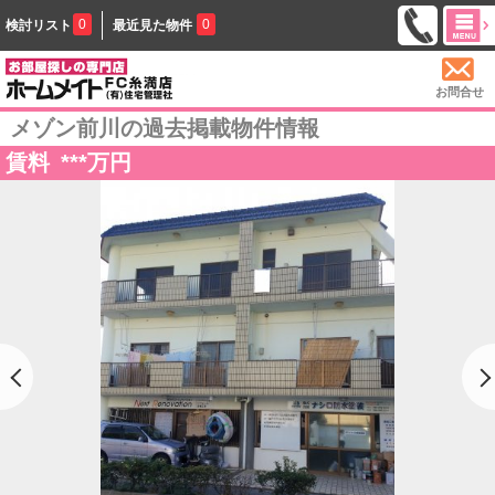
0
0
検討リスト
最近見た物件
お問合せ
メゾン前川の過去掲載物件情報
賃料
***
万円