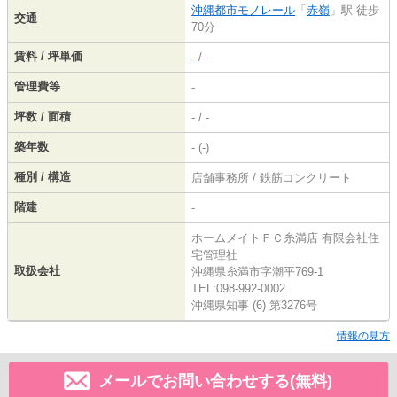
沖縄都市モノレール
「
赤嶺
」駅 徒歩
交通
70分
賃料 / 坪単価
-
/ -
管理費等
-
坪数 / 面積
- / -
築年数
- (-)
種別 / 構造
店舗事務所 / 鉄筋コンクリート
階建
-
ホームメイトＦＣ糸満店 有限会社住
宅管理社
取扱会社
沖縄県糸満市字潮平769-1
TEL:098-992-0002
沖縄県知事 (6) 第3276号
情報の見方
メールでお問い合わせする(無料)