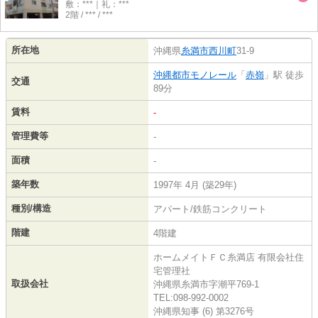
敷：***｜礼：***
2階 / *** / ***
所在地
沖縄県
糸満市
西川町
31-9
沖縄都市モノレール
「
赤嶺
」駅 徒歩
交通
89分
賃料
-
管理費等
-
面積
-
築年数
1997年 4月 (築29年)
種別/構造
アパート/鉄筋コンクリート
階建
4階建
ホームメイトＦＣ糸満店 有限会社住
宅管理社
取扱会社
沖縄県糸満市字潮平769-1
TEL:098-992-0002
沖縄県知事 (6) 第3276号