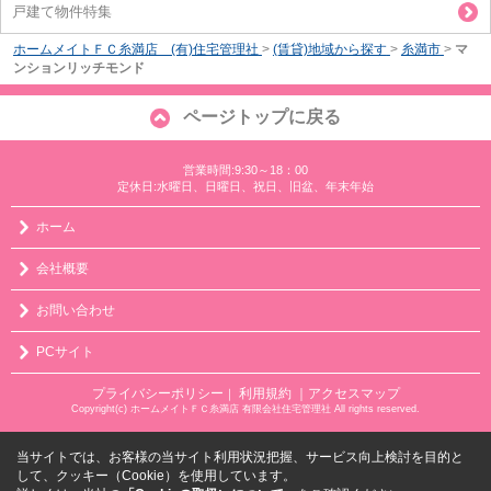
戸建て物件特集
ホームメイトＦＣ糸満店 (有)住宅管理社
>
(賃貸)地域から探す
>
糸満市
>
マ
ンションリッチモンド
ページトップに戻る
営業時間:9:30～18：00
定休日:水曜日、日曜日、祝日、旧盆、年末年始
ホーム
会社概要
お問い合わせ
PCサイト
プライバシーポリシー
利用規約
｜アクセスマップ
｜
Copyright(c) ホームメイトＦＣ糸満店 有限会社住宅管理社 All rights reserved.
当サイトでは、お客様の当サイト利用状況把握、サービス向上検討を目的と
して、クッキー（Cookie）を使用しています。