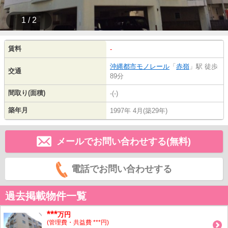
1 / 2
賃料
-
沖縄都市モノレール
「
赤嶺
」駅 徒歩
交通
89分
間取り(面積)
-(-)
築年月
1997年 4月(築29年)
メールでお問い合わせする(無料)
電話でお問い合わせする
過去掲載物件一覧
***
万円
(管理費・共益費 ***円)