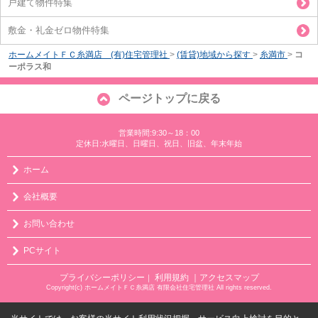
戸建て物件特集
敷金・礼金ゼロ物件特集
ホームメイトＦＣ糸満店 (有)住宅管理社
>
(賃貸)地域から探す
>
糸満市
>
コ
ーポラス和
ページトップに戻る
営業時間:9:30～18：00
定休日:水曜日、日曜日、祝日、旧盆、年末年始
ホーム
会社概要
お問い合わせ
PCサイト
プライバシーポリシー
利用規約
｜アクセスマップ
｜
Copyright(c) ホームメイトＦＣ糸満店 有限会社住宅管理社 All rights reserved.