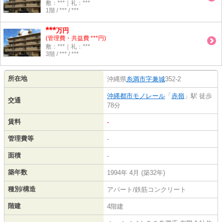
敷：***｜礼：***
1階 / *** / ***
***
万円
(管理費・共益費 ***円)
敷：***｜礼：***
3階 / *** / ***
所在地
沖縄県
糸満市
字兼城
352-2
沖縄都市モノレール
「
赤嶺
」駅 徒歩
交通
78分
賃料
-
管理費等
-
面積
-
築年数
1994年 4月 (築32年)
種別/構造
アパート/鉄筋コンクリート
階建
4階建