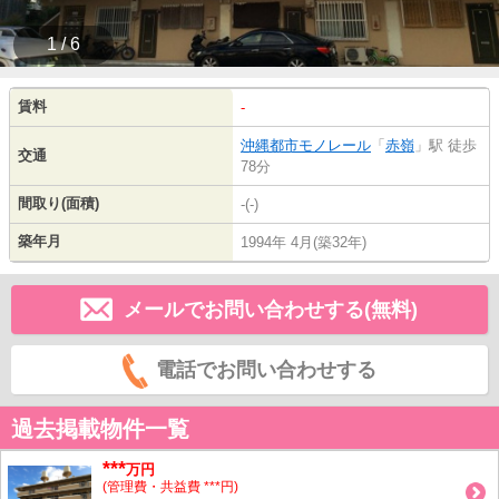
1 / 6
賃料
-
沖縄都市モノレール
「
赤嶺
」駅 徒歩
交通
78分
間取り(面積)
-(-)
築年月
1994年 4月(築32年)
メールでお問い合わせする(無料)
電話でお問い合わせする
過去掲載物件一覧
***
万円
(管理費・共益費 ***円)