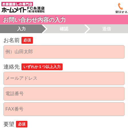
電話する
お問い合わせ内容の入力
入力
確認
送信
お名前
必須
連絡先
いずれか１つ以上入力
要望
必須