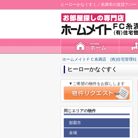
ヒーローかなぐすく／糸満市の賃貸アパート
ホームメイトＦＣ糸満店 (有)住宅管理社
ヒーローかなぐすく
▼ご希望の物件をお探しします
同じエリアの物件
那覇市
金城