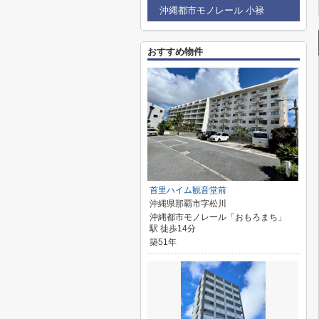
沖縄都市モノレール 小禄
おすすめ物件
首里ハイム観音堂前
沖縄県那覇市字松川
沖縄都市モノレール「おもろまち」
駅 徒歩14分
築51年