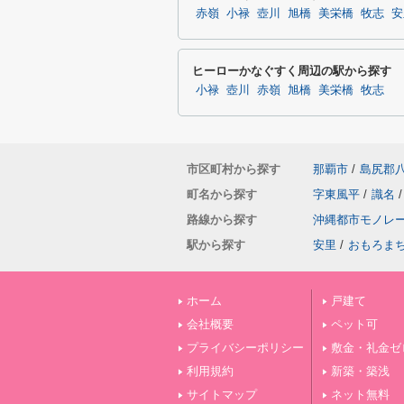
赤嶺
小禄
壺川
旭橋
美栄橋
牧志
安
ヒーローかなぐすく周辺の駅から探す
小禄
壺川
赤嶺
旭橋
美栄橋
牧志
市区町村から探す
那覇市
/
島尻郡
町名から探す
字東風平
/
識名
/
路線から探す
沖縄都市モノレ
駅から探す
安里
/
おもろま
ホーム
戸建て
会社概要
ペット可
プライバシーポリシー
敷金・礼金ゼ
利用規約
新築・築浅
サイトマップ
ネット無料