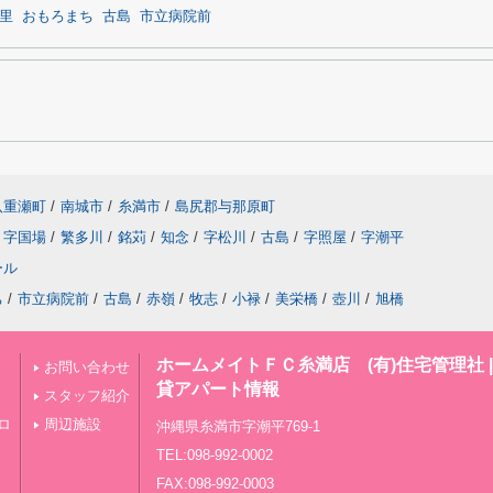
里
おもろまち
古島
市立病院前
八重瀬町
/
南城市
/
糸満市
/
島尻郡与那原町
字国場
/
繁多川
/
銘苅
/
知念
/
字松川
/
古島
/
字照屋
/
字潮平
ール
ち
/
市立病院前
/
古島
/
赤嶺
/
牧志
/
小禄
/
美栄橋
/
壺川
/
旭橋
ホームメイトＦＣ糸満店 (有)住宅管理社 
お問い合わせ
貸アパート情報
スタッフ紹介
ロ
周辺施設
沖縄県糸満市字潮平769-1
TEL:098-992-0002
FAX:098-992-0003