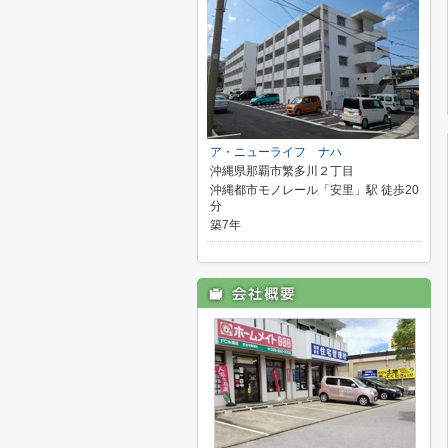
ア・ニューライフ ナハ
沖縄県那覇市繁多川２丁目
沖縄都市モノレール「安里」駅 徒歩20
分
築7年