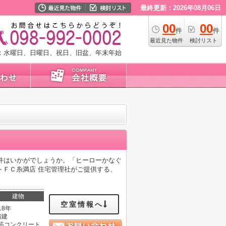
最終更新：2026年08月06日
00
00
件
件
最近見た物件
検討リスト
：水曜日、日曜日、祝日、旧盆、年末年始
件はいかがでしょうか。「ヒーローかなぐ
トＦＣ糸満店 住宅管理社がご提供する、
。
建物
空室情報へ
18年
階建
筋コンクリート