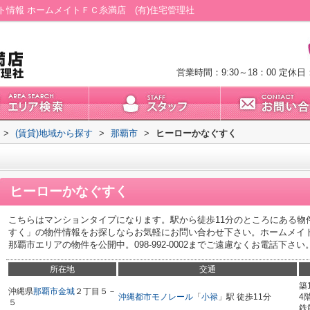
情報 ホームメイトＦＣ糸満店 (有)住宅管理社
営業時間：9:30～18：00
定休日
>
(賃貸)地域から探す
>
那覇市
>
ヒーローかなぐすく
ヒーローかなぐすく
こちらはマンションタイプになります。駅から徒歩11分のところにある物
すく」の物件情報をお探しならお気軽にお問い合わせ下さい。ホームメイ
那覇市エリアの物件を公開中。098-992-0002までご遠慮なくお電話下さい
所在地
交通
築
沖縄県
那覇市
金城
２丁目５－
沖縄都市モノレール
「
小禄
」駅 徒歩11分
4
５
鉄