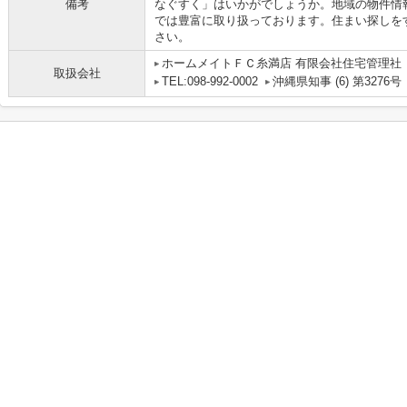
備考
なぐすく」はいかがでしょうか。地域の物件情
では豊富に取り扱っております。住まい探しをするな
さい。
ホームメイトＦＣ糸満店 有限会社住宅管理社
取扱会社
TEL:098-992-0002
沖縄県知事 (6) 第3276号