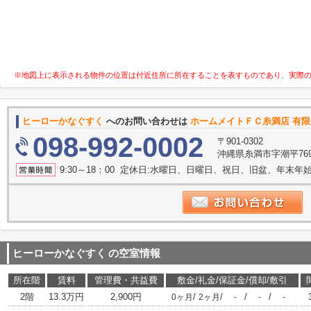
※地図上に表示される物件の位置は付近住所に所在することを表すものであり、実際
ヒーローかなぐすく
へのお問い合わせは
ホームメイトＦＣ糸満店 有
098-992-0002
〒901-0302
沖縄県糸満市字潮平769
9:30～18：00 定休日:水曜日、日曜日、祝日、旧盆、年末年
ヒーローかなぐすく
の空室情報
所在階
賃料
管理費・共益費
敷金/礼金/保証金/償却/敷引
2階
13.3万円
2,900円
/
/
/
/
0ヶ月
2ヶ月
-
-
-