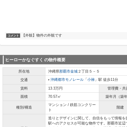
【外観】物件の外観です
コメント
ヒーローかなぐすく
の物件概要
所在地
沖縄県
那覇市
金城
２丁目５－５
沖縄都市モノレール
「
小禄
」駅 徒歩11分
交通
賃料
13.3万円
管理費・共
面積
70.57㎡
築年月（築
マンション / 鉄筋コンクリー
種別/構造
階建
ト
造りとデザインに関して、自信をもって情報を
駅へのアクセスが可能な物件です。那覇市近辺