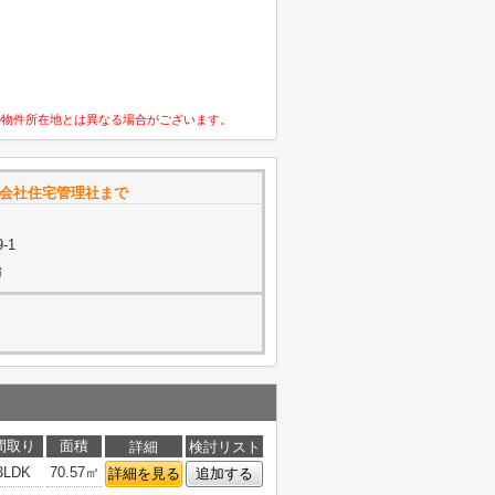
の物件所在地とは異なる場合がございます。
限会社住宅管理社まで
-1
始
間取り
面積
詳細
検討リスト
3LDK
70.57㎡
詳細を見る
追加する