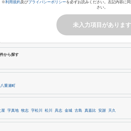
※
利用規約
及び
プライバシーポリシー
を必ずお読みください。左記内容に同
さい。
未入力項目がありま
件から探す
郡八重瀬町
之屋
字真地
牧志
字松川
松川
具志
金城
古島
真嘉比
安謝
天久