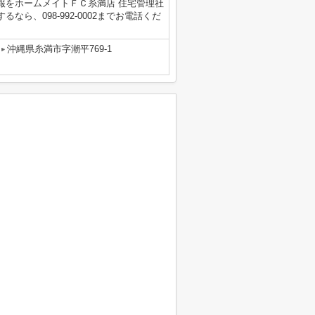
報をホームメイトＦＣ糸満店 住宅管理社
ら、098-992-0002までお電話くだ
沖縄県糸満市字潮平769-1