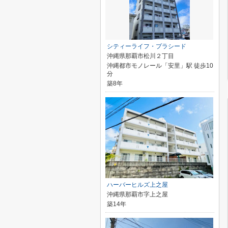
シティーライフ・プラシード
沖縄県那覇市松川２丁目
沖縄都市モノレール「安里」駅 徒歩10
分
築8年
ハーバーヒルズ上之屋
沖縄県那覇市字上之屋
築14年