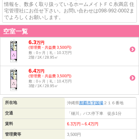
情報を、数多く取り扱っているホームメイトＦＣ糸満店 住
宅管理社にお任せ下さい。お問い合わせは098-992-0002ま
でよろしくお願いします。
空室一覧
6.3
万
円
(管理費・共益費 3,500円)
敷：0ヶ月｜礼：10.3万円
2階 / 1K / 28.95㎡
6.4
万
円
(管理費・共益費 3,500円)
敷：0ヶ月｜礼：10.4万円
3階 / 1K / 28.95㎡
所在地
沖縄県
那覇市
字国場
２１６番地
交通
「樋川」バス停下車 徒歩1分
賃料
6.3万円～6.4万円
管理費等
3,500円