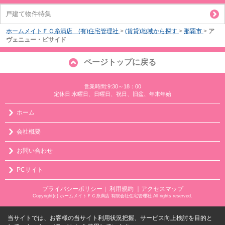
戸建て物件特集
ホームメイトＦＣ糸満店 (有)住宅管理社
>
(賃貸)地域から探す
>
那覇市
>
ア
ヴェニュー・ビサイド
ページトップに戻る
営業時間:9:30～18：00
定休日:水曜日、日曜日、祝日、旧盆、年末年始
ホーム
会社概要
お問い合わせ
PCサイト
プライバシーポリシー
利用規約
｜アクセスマップ
｜
Copyright(c) ホームメイトＦＣ糸満店 有限会社住宅管理社 All rights reserved.
当サイトでは、お客様の当サイト利用状況把握、サービス向上検討を目的と