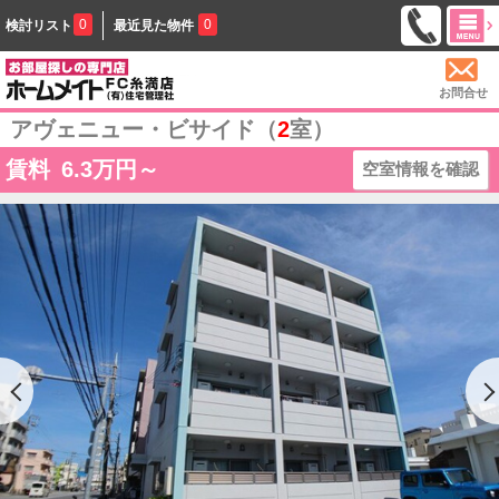
0
0
検討リスト
最近見た物件
お問合せ
アヴェニュー・ビサイド（
2
室）
賃料
6.3
万円～
空室情報を確認