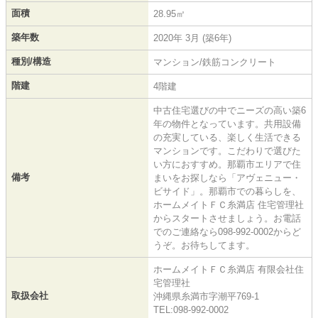
面積
28.95㎡
築年数
2020年 3月 (築6年)
種別/構造
マンション/鉄筋コンクリート
階建
4階建
中古住宅選びの中でニーズの高い築6
年の物件となっています。共用設備
の充実している、楽しく生活できる
マンションです。こだわりで選びた
い方におすすめ。那覇市エリアで住
備考
まいをお探しなら「アヴェニュー・
ビサイド」。那覇市での暮らしを、
ホームメイトＦＣ糸満店 住宅管理社
からスタートさせましょう。お電話
でのご連絡なら098-992-0002からど
うぞ。お待ちしてます。
ホームメイトＦＣ糸満店 有限会社住
宅管理社
取扱会社
沖縄県糸満市字潮平769-1
TEL:098-992-0002